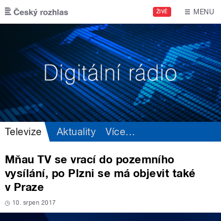
Přejít k hlavnímu obsahu
MENU
ŽIVĚ
Televize
Aktuality
Více
…
Mňau TV se vrací do pozemního
vysílání, po Plzni se má objevit také
v Praze
10. srpen 2017