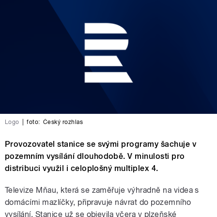
Logo
|
foto:
Český rozhlas
Provozovatel stanice se svými programy šachuje v
pozemním vysílání dlouhodobě. V minulosti pro
distribuci využil i celoplošný multiplex 4.
Televize Mňau, která se zaměřuje výhradně na videa s
domácími mazlíčky, připravuje návrat do pozemního
vysílání. Stanice už se objevila včera v plzeňské