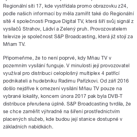
Regionální síti 17, kde vystřídala promo obrazovku z24,
podle našich informací by měla zamířit také do Regionální
sítě 4 společnosti Prague Digital TV, která šíří svůj signál z
vysílačů Strahov, Ládví a Zelený pruh. Provozovatelem
televize je společnost S&P Broadcasting, která již stojí za
Mňam TV.
Připomeňme, že to není poprvé, kdy Mňau TV v
pozemním vysílání funguje. V minulosti její provozovatel
využíval pro distribuci celoplošný multiplex 4 patřící
podnikateli a hudebníku Radimu Pařízkovi. Od září 2016
došlo nejdříve k omezení vysílání Mňau TV pouze na
vybrané lokality, koncem února 2017 pak byla DVB-T
distribuce přerušena úplně. S&P Broadcasting tvrdila, že
se chce zaměřit výhradně na šíření prostřednictvím
placených služeb, kde budou její stanice dostupné v
základních nabídkách.