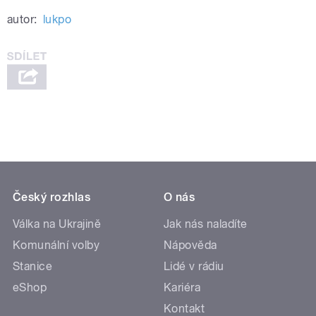
autor:
lukpo
Český rozhlas
O nás
Válka na Ukrajině
Jak nás naladíte
Komunální volby
Nápověda
Stanice
Lidé v rádiu
eShop
Kariéra
Kontakt