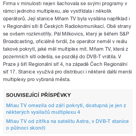
Firma v minulosti nejen šachovala se svými programy v
rámci jednoho multiplexu, ale vystřídala i několik
operátorů. Její stanice Mňam TV byla vysílána například i
v Regionální síti 8 Českých Radiokomunikací. Obě strany
se ovšem rozkmotřily. Pál Milkovics, který je šéfem S&P
Broadcasting, oficiálně tvrdil, že operátor neměl v reálu
takové pokrytí, jaké měl multiplex mít. Mňam TV, která z
pozemních sítí odešla, se později do DVB-T vrátila. V
Praze ji šíří Regionální síť 4, na západě Čech Regionální
síť 17. Stanice využívá pro distribuci i některé další menší
multiplexy pro vybraná města.
SOUVISEJÍCÍ PŘÍSPĚVKY
Mňau TV omezila od září pokrytí, dostupná je jen z
některých vysílačů multiplexu 4
Mňau TV od zítřka na satelitu Astra, v DVB-T stanice
o půlnoci skončí