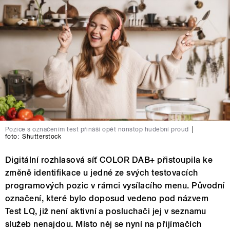
Pozice s označením test přináší opět nonstop hudební proud
|
foto:
Shutterstock
Digitální rozhlasová síť COLOR DAB+ přistoupila ke
změně identifikace u jedné ze svých testovacích
programových pozic v rámci vysílacího menu. Původní
označení, které bylo doposud vedeno pod názvem
Test LQ, již není aktivní a posluchači jej v seznamu
služeb nenajdou. Místo něj se nyní na přijímačích