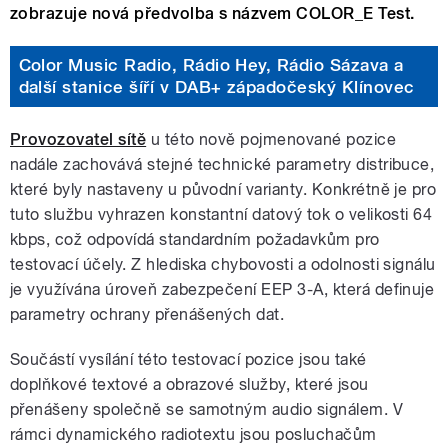
zobrazuje nová předvolba s názvem COLOR_E Test.
Color Music Radio, Rádio Hey, Rádio Sázava a
další stanice šíří v DAB+ západočeský Klínovec
Provozovatel sítě
u této nově pojmenované pozice
nadále zachovává stejné technické parametry distribuce,
které byly nastaveny u původní varianty. Konkrétně je pro
tuto službu vyhrazen konstantní datový tok o velikosti 64
kbps, což odpovídá standardním požadavkům pro
testovací účely. Z hlediska chybovosti a odolnosti signálu
je využívána úroveň zabezpečení EEP 3-A, která definuje
parametry ochrany přenášených dat.
Součástí vysílání této testovací pozice jsou také
doplňkové textové a obrazové služby, které jsou
přenášeny společně se samotným audio signálem. V
rámci dynamického radiotextu jsou posluchačům