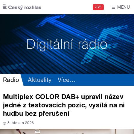
Přejít k hlavnímu obsahu
MENU
ŽIVĚ
Rádio
Aktuality
Více
…
Multiplex COLOR DAB+ upravil název
jedné z testovacích pozic, vysílá na ni
hudbu bez přerušení
3. březen 2026