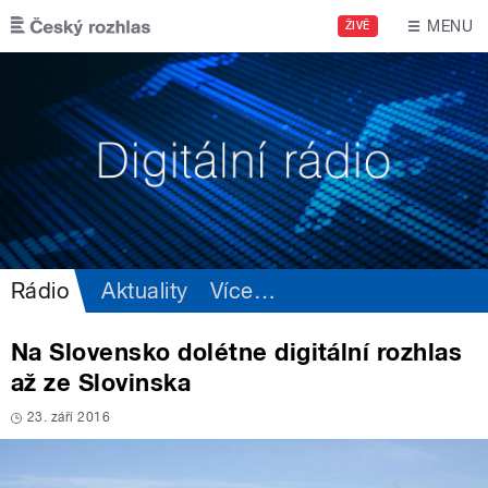
Přejít k hlavnímu obsahu
MENU
ŽIVĚ
Rádio
Aktuality
Více
…
Na Slovensko dolétne digitální rozhlas
až ze Slovinska
23. září 2016