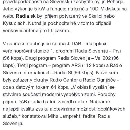
pravděpodobností na Slovensku zachytitelný, je Pohorje.
Jeho výkon je 5 kW a funguje na kanálu 10D. V diskusi na
webu
Radia.sk
byl příjem potvrzený ve Skalici nebo
Kysuciach. Nutná je pochopitelně v tomto případě
venkovní anténa pro III. pásmo.
V současné době jsou součástí DAB+ multiplexu
veřejnoprávní stanice 1. program Radia Slovenija – Prvi
(96 kbps), Drugi program Radia Slovenija – Val 202 (96
kbps), Tretji program – program ARS (112 kbps) a Radio
Slovenia International – Radio SI (96 kbps). Nově sem
byly zařazeny okruhy Radio Center a Radio Ognjišče –
oba s datovým tokem 64 kbps. „V oblasti vysílání se
stáváme součástí moderní vyspělých zemí. Poruchy
příjmu DAB+ rádia budou zanedbatelné. Nabízíme
nejlepší kvalitu zvuku a otevíráme možnosti doplňkových
služeb,“ konstatoval Miha Lampreht, ředitel Radia
Slovenija.