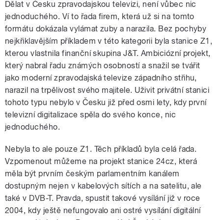
Dělat v Česku zpravodajskou televizi, není vůbec nic
jednoduchého. Ví to řada firem, která už si na tomto
formátu dokázala vylámat zuby a narazila. Bez pochyby
nejkřiklavějším příkladem v této kategorii byla stanice Z1,
kterou vlastnila finanční skupina J&T. Ambiciózní projekt,
který nabral řadu známých osobností a snažil se tvářit
jako moderní zpravodajská televize západního střihu,
narazil na trpělivost svého majitele. Uživit privátní stanici
tohoto typu nebylo v Česku již před osmi lety, kdy první
televizní digitalizace spěla do svého konce, nic
jednoduchého.
Nebyla to ale pouze Z1. Těch příkladů byla celá řada.
Vzpomenout můžeme na projekt stanice 24cz, která
měla být prvním českým parlamentním kanálem
dostupným nejen v kabelových sítích a na satelitu, ale
také v DVB-T. Pravda, spustit takové vysílání již v roce
2004, kdy ještě nefungovalo ani ostré vysílání digitální