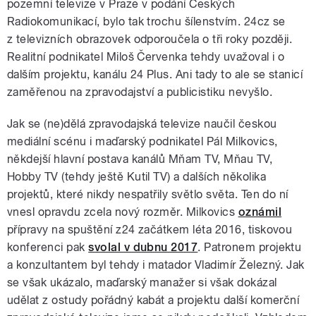
pozemní televize v Praze v podání Českých
Radiokomunikací, bylo tak trochu šílenstvím. 24cz se
z televizních obrazovek odporoučela o tři roky později.
Realitní podnikatel Miloš Červenka tehdy uvažoval i o
dalším projektu, kanálu 24 Plus. Ani tady to ale se stanicí
zaměřenou na zpravodajství a publicistiku nevyšlo.
Jak se (ne)dělá zpravodajská televize naučil českou
mediální scénu i maďarský podnikatel Pál Milkovics,
někdejší hlavní postava kanálů Mňam TV, Mňau TV,
Hobby TV (tehdy ještě Kutil TV) a dalších několika
projektů, které nikdy nespatřily světlo světa. Ten do ní
vnesl opravdu zcela nový rozměr. Milkovics
oznámil
přípravy na spuštění z24 začátkem léta 2016, tiskovou
konferenci pak
svolal v dubnu 2017
. Patronem projektu
a konzultantem byl tehdy i matador Vladimír Železný. Jak
se však ukázalo, maďarský manažer si však dokázal
udělat z ostudy pořádný kabát a projektu další komerční