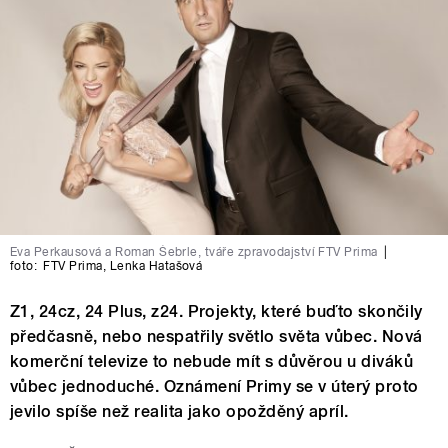
Eva Perkausová a Roman Šebrle, tváře zpravodajství FTV Prima
|
foto:
FTV Prima
,
Lenka Hatašová
Z1, 24cz, 24 Plus, z24. Projekty, které buďto skončily
předčasně, nebo nespatřily světlo světa vůbec. Nová
komerční televize to nebude mít s důvěrou u diváků
vůbec jednoduché. Oznámení Primy se v úterý proto
jevilo spíše než realita jako opožděný apríl.