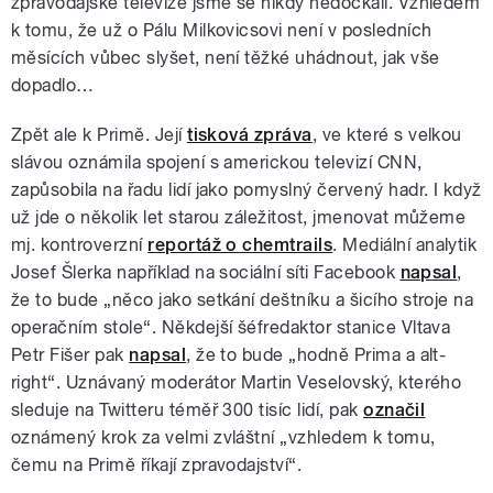
zpravodajské televize jsme se nikdy nedočkali. Vzhledem
k tomu, že už o Pálu Milkovicsovi není v posledních
měsících vůbec slyšet, není těžké uhádnout, jak vše
dopadlo…
Zpět ale k Primě. Její
tisková zpráva
, ve které s velkou
slávou oznámila spojení s americkou televizí CNN,
zapůsobila na řadu lidí jako pomyslný červený hadr. I když
už jde o několik let starou záležitost, jmenovat můžeme
mj. kontroverzní
reportáž o chemtrails
. Mediální analytik
Josef Šlerka například na sociální síti Facebook
napsal
,
že to bude „něco jako setkání deštníku a šicího stroje na
operačním stole“. Někdejší šéfredaktor stanice Vltava
Petr Fišer pak
napsal
, že to bude „hodně Prima a alt-
right“. Uznávaný moderátor Martin Veselovský, kterého
sleduje na Twitteru téměř 300 tisíc lidí, pak
označil
oznámený krok za velmi zvláštní „vzhledem k tomu,
čemu na Primě říkají zpravodajství“.