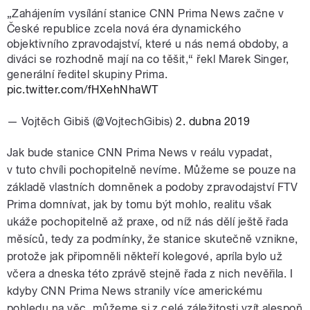
„Zahájením vysílání stanice CNN Prima News začne v
České republice zcela nová éra dynamického
objektivního zpravodajství, které u nás nemá obdoby, a
diváci se rozhodně mají na co těšit,“ řekl Marek Singer,
generální ředitel skupiny Prima.
pic.twitter.com/fHXehNhaWT
— Vojtěch Gibiš (@VojtechGibis)
2. dubna 2019
Jak bude stanice CNN Prima News v reálu vypadat,
v tuto chvíli pochopitelně nevíme. Můžeme se pouze na
základě vlastních domněnek a podoby zpravodajství FTV
Prima domnívat, jak by tomu být mohlo, realitu však
ukáže pochopitelně až praxe, od níž nás dělí ještě řada
měsíců, tedy za podmínky, že stanice skutečně vznikne,
protože jak připomněli někteří kolegové, apríla bylo už
včera a dneska této zprávě stejně řada z nich nevěřila. I
kdyby CNN Prima News stranily více americkému
pohledu na věc, můžeme si z celé záležitosti vzít alespoň