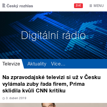
Přejít k hlavnímu obsahu
MENU
ŽIVĚ
Televize
Aktuality
Více
…
Na zpravodajské televizi si už v Česku
vylámala zuby řada firem, Prima
sklidila kvůli CNN kritiku
3. duben 2019