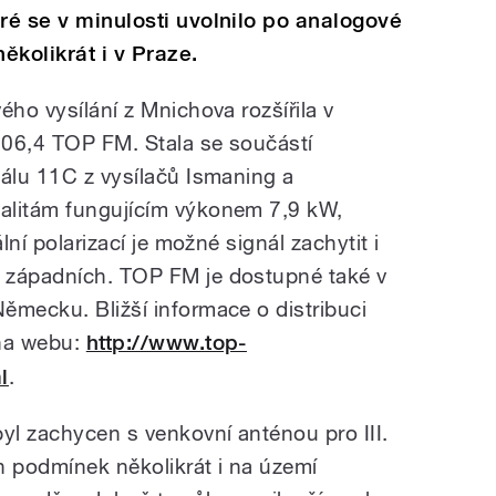
ré se v minulosti uvolnilo po analogové
ěkolikrát i v Praze.
ého vysílání z Mnichova rozšířila v
106,4 TOP FM. Stala se součástí
nálu 11C z vysílačů Ismaning a
alitám fungujícím výkonem 7,9 kW,
lní polarizací je možné signál zachytit i
 západních. TOP FM je dostupné také v
ěmecku. Bližší informace o distribuci
 na webu:
http://www.top-
l
.
yl zachycen s venkovní anténou pro III.
 podmínek několikrát i na území