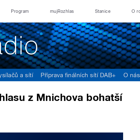
Program
mujRozhlas
Stanice
O r
ílačů a sítí
Příprava finálních sítí DAB+
O ná
zhlasu z Mnichova bohatší