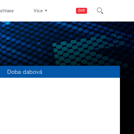
ozhlase
Více
ŽIVĚ
s
Doba dabová