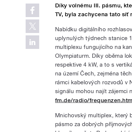
Díky volnému III. pásmu, kte
TV, byla zachycena tato síť n
Nabídku digitálního rozhlasov
uplynulých týdnech stanice 
multiplexu fungujícího na ka
Olympiaturm. Díky oběma lok
respektive 4 kW, a to s vertiká
na území Čech, zejména těch
rámci kabelových rozvodů v N
signálu mohou najít zájemci
fm.de/radio/frequenzen.htm
Mnichovský multiplex, který b
pásmo za dobrých příjmových