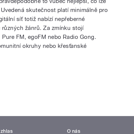
 pravděpodobně to vůbec nejlepší, co lze
ít. Uvedená skutečnost platí minimálně pro
tální síť totiž nabízí nepřeberné
 různých žánrů. Za zmínku stojí
y, Pure FM, egoFM nebo Radio Gong.
komunitní okruhy nebo křesťanské
zhlas
O nás