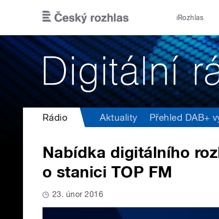
Přejít k hlavnímu obsahu
iRozhlas
Rádio
Aktuality
Přehled DAB+ vys
Nabídka digitálního ro
o stanici TOP FM
23. únor 2016