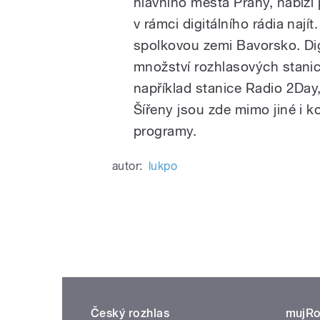
hlavního města Prahy, nabízí
v rámci digitálního rádia naj
spolkovou zemi Bavorsko. Digi
množství rozhlasových stanic
například stanice Radio 2Da
Šířeny jsou zde mimo jiné i 
programy.
autor:
lukpo
Český rozhlas
mujRo