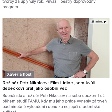
tvorby za uplynulý rok. Přiváží i pestrý doprovodný
program.
28 minut
Xaver a host
Režisér Petr Nikolaev: Film Lidice jsem kvůli
dědečkovi bral jako osobní věc
Scenárista a režisér Petr Nikolaev na sebe upozornil už
během studií FAMU, kdy mu jeho práce vynesly zároveň
podmínečné vyloučení i cenu za nejlepší studentské