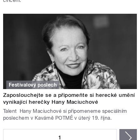
cvičení.
Festivalový poslech
Zaposlouchejte se a připomeňte si herecké umění
vynikající herečky Hany Maciuchové
Talent Hany Maciuchové si připomeneme speciálním
poslechem v Kavárně POTMĚ v úterý 19. října.
STRÁNKY
1
n