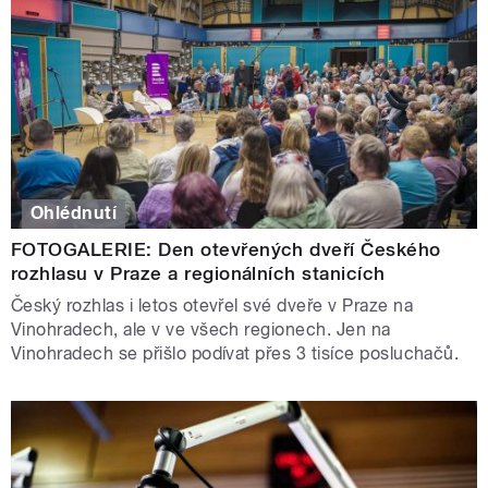
Ohlédnutí
FOTOGALERIE: Den otevřených dveří Českého
rozhlasu v Praze a regionálních stanicích
Český rozhlas i letos otevřel své dveře v Praze na
Vinohradech, ale v ve všech regionech. Jen na
Vinohradech se přišlo podívat přes 3 tisíce posluchačů.