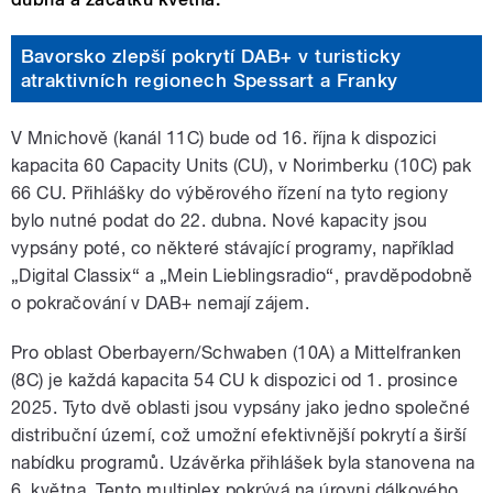
Bavorsko zlepší pokrytí DAB+ v turisticky
atraktivních regionech Spessart a Franky
V Mnichově (kanál 11C) bude od 16. října k dispozici
kapacita 60 Capacity Units (CU), v Norimberku (10C) pak
66 CU. Přihlášky do výběrového řízení na tyto regiony
bylo nutné podat do 22. dubna. Nové kapacity jsou
vypsány poté, co některé stávající programy, například
„Digital Classix“ a „Mein Lieblingsradio“, pravděpodobně
o pokračování v DAB+ nemají zájem
.
Pro oblast Oberbayern/Schwaben (10A) a Mittelfranken
(8C) je každá kapacita 54 CU k dispozici od 1. prosince
2025. Tyto dvě oblasti jsou vypsány jako jedno společné
distribuční území, což umožní efektivnější pokrytí a širší
nabídku programů. Uzávěrka přihlášek byla stanovena na
6. května
. Tento multiplex pokrývá na úrovni dálkového