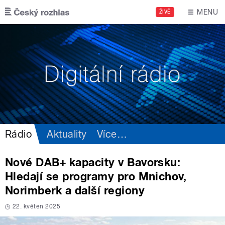
Přejít k hlavnímu obsahu
MENU
ŽIVĚ
Rádio
Aktuality
Více
…
Nové DAB+ kapacity v Bavorsku:
Hledají se programy pro Mnichov,
Norimberk a další regiony
22. květen 2025