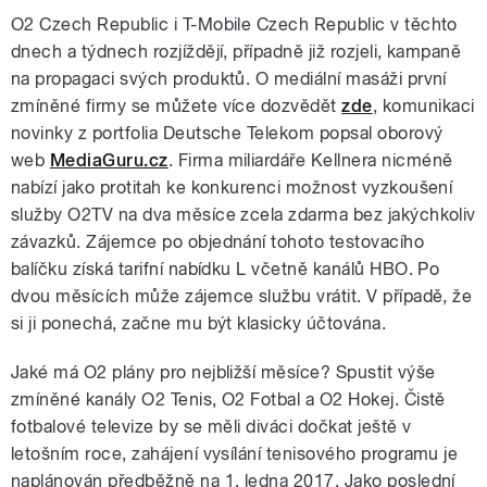
O2 Czech Republic i T-Mobile Czech Republic v těchto
dnech a týdnech rozjíždějí, případně již rozjeli, kampaně
na propagaci svých produktů. O mediální masáži první
zmíněné firmy se můžete více dozvědět
zde
, komunikaci
novinky z portfolia Deutsche Telekom popsal oborový
web
MediaGuru.cz
. Firma miliardáře Kellnera nicméně
nabízí jako protitah ke konkurenci možnost vyzkoušení
služby O2TV na dva měsíce zcela zdarma bez jakýchkoliv
závazků. Zájemce po objednání tohoto testovacího
balíčku získá tarifní nabídku L včetně kanálů HBO. Po
dvou měsících může zájemce službu vrátit. V případě, že
si ji ponechá, začne mu být klasicky účtována.
Jaké má O2 plány pro nejbližší měsíce? Spustit výše
zmíněné kanály O2 Tenis, O2 Fotbal a O2 Hokej. Čistě
fotbalové televize by se měli diváci dočkat ještě v
letošním roce, zahájení vysílání tenisového programu je
naplánován předběžně na 1. ledna 2017. Jako poslední