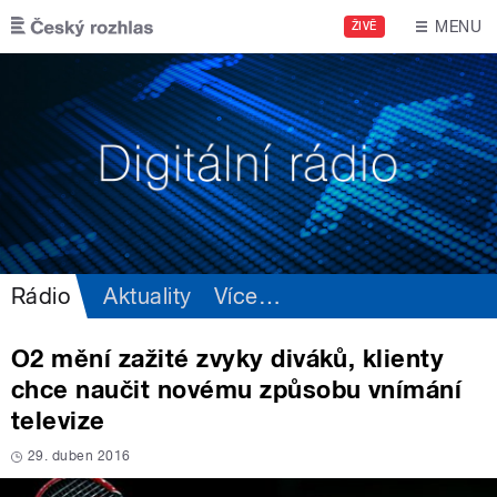
Přejít k hlavnímu obsahu
MENU
ŽIVĚ
Rádio
Aktuality
Více
…
O2 mění zažité zvyky diváků, klienty
chce naučit novému způsobu vnímání
televize
29. duben 2016