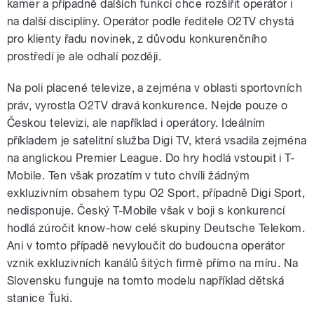
kamer a případně dalších funkcí chce rozšířit operátor i
na další disciplíny. Operátor podle ředitele O2TV chystá
pro klienty řadu novinek, z důvodu konkurenčního
prostředí je ale odhalí později.
Na poli placené televize, a zejména v oblasti sportovních
práv, vyrostla O2TV dravá konkurence. Nejde pouze o
Českou televizi, ale například i operátory. Ideálním
příkladem je satelitní služba Digi TV, která vsadila zejména
na anglickou Premier League. Do hry hodlá vstoupit i T-
Mobile. Ten však prozatím v tuto chvíli žádným
exkluzivním obsahem typu O2 Sport, případně Digi Sport,
nedisponuje. Český T-Mobile však v boji s konkurencí
hodlá zúročit know-how celé skupiny Deutsche Telekom.
Ani v tomto případě nevyloučit do budoucna operátor
vznik exkluzivních kanálů šitých firmě přímo na míru. Na
Slovensku funguje na tomto modelu například dětská
stanice Ťuki.