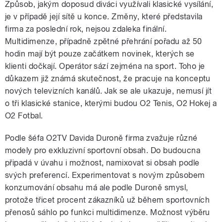
Způsob, jakým doposud diváci využívali klasické vysílání,
je v případě její sítě u konce. Změny, které představila
firma za poslední rok, nejsou zdaleka finální.
Multidimenze, případně zpětné přehrání pořadu až 50
hodin mají být pouze začátkem novinek, kterých se
klienti dočkají. Operátor sází zejména na sport. Toho je
důkazem již známá skutečnost, že pracuje na konceptu
nových televizních kanálů. Jak se ale ukazuje, nemusí jít
o tři klasické stanice, kterými budou O2 Tenis, O2 Hokej a
O2 Fotbal.
Podle šéfa O2TV Davida Duroně firma zvažuje různé
modely pro exkluzivní sportovní obsah. Do budoucna
připadá v úvahu i možnost, namixovat si obsah podle
svých preferencí. Experimentovat s novým způsobem
konzumování obsahu má ale podle Duroně smysl,
protože třicet procent zákazníků už během sportovních
přenosů sáhlo po funkci multidimenze. Možnost výběru