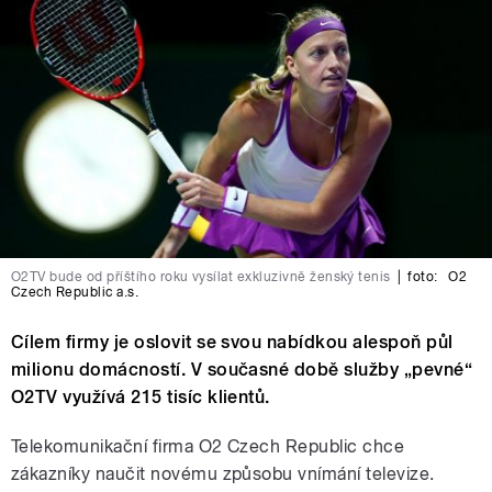
O2TV bude od příštího roku vysílat exkluzivně ženský tenis
|
foto:
O2
Czech Republic a.s.
Cílem firmy je oslovit se svou nabídkou alespoň půl
milionu domácností. V současné době služby „pevné“
O2TV využívá 215 tisíc klientů.
Telekomunikační firma O2 Czech Republic chce
zákazníky naučit novému způsobu vnímání televize.