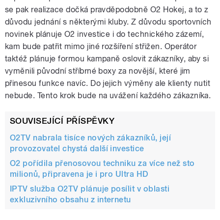
se pak realizace dočká pravděpodobně O2 Hokej, a to z
důvodu jednání s některými kluby. Z důvodu sportovních
novinek plánuje O2 investice i do technického zázemí,
kam bude patřit mimo jiné rozšíření střižen. Operátor
taktéž plánuje formou kampaně oslovit zákazníky, aby si
vyměnili původní stříbrné boxy za novější, které jim
přinesou funkce navíc. Do jejich výměny ale klienty nutit
nebude. Tento krok bude na uvážení každého zákazníka.
SOUVISEJÍCÍ PŘÍSPĚVKY
O2TV nabrala tisíce nových zákazníků, její
provozovatel chystá další investice
O2 pořídila přenosovou techniku za více než sto
milionů, připravena je i pro Ultra HD
IPTV služba O2TV plánuje posílit v oblasti
exkluzivního obsahu z internetu