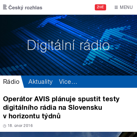
Přejít k hlavnímu obsahu
MENU
ŽIVĚ
Rádio
Aktuality
Více
…
Operátor AVIS plánuje spustit testy
digitálního rádia na Slovensku
v horizontu týdnů
18. únor 2016