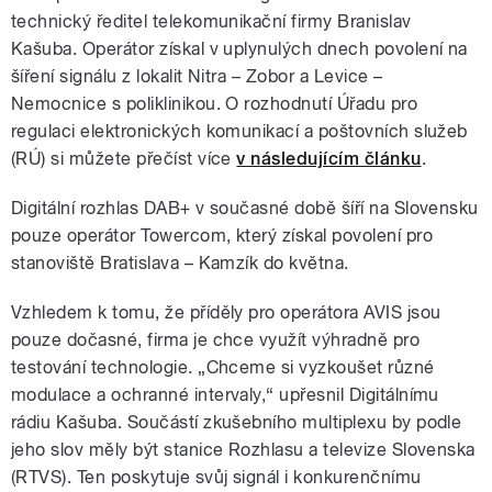
technický ředitel telekomunikační firmy Branislav
Kašuba. Operátor získal v uplynulých dnech povolení na
šíření signálu z lokalit Nitra – Zobor a Levice –
Nemocnice s poliklinikou. O rozhodnutí Úřadu pro
regulaci elektronických komunikací a poštovních služeb
(RÚ) si můžete přečíst více
v následujícím článku
.
Digitální rozhlas DAB+ v současné době šíří na Slovensku
pouze operátor Towercom, který získal povolení pro
stanoviště Bratislava – Kamzík do května.
Vzhledem k tomu, že příděly pro operátora AVIS jsou
pouze dočasné, firma je chce využít výhradně pro
testování technologie. „Chceme si vyzkoušet různé
modulace a ochranné intervaly,“ upřesnil Digitálnímu
rádiu Kašuba. Součástí zkušebního multiplexu by podle
jeho slov měly být stanice Rozhlasu a televize Slovenska
(RTVS). Ten poskytuje svůj signál i konkurenčnímu