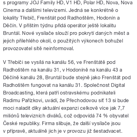
s programy JOJ Family HD, V1 HD, Polar HD, Nova, Nova
Cinema a dalšími televizemi. Jedná se konkrétně o
lokality Třebíč, Frenštát pod Radhoštěm, Hodonín a
Děčín. V příštím týdnu přidá operátor ještě lokalitu
Bruntál. Nové vysílače slouží pro pokrytí daných měst a
jejich přilehlého okolí, o použitých výkonech bohužel
provozovatel sítě neinformoval.
V Třebíči se vysílá na kanálu 56, ve Frenštátě pod
Radhoštěm na kanálu 31, v Hodoníně na kanálu 43 a
Děčíně kanálu 28, Bruntál bude stejně jako Frenštát pod
Radhoštěm fungovat na kanálu 31. Společnost Digital
Broadcasting, která patří ostravskému podnikateli
Radimu Pařízkovi, uvádí, že Přechodovou síť 13 si bude
moci naladit díky aktuální expanzi celkově více jak 7,7
miliónů televizních diváků, což odpovídá 74 % obyvatel
České republiky. Firma slibuje, že další vysílače jsou
v přípravě, aktuálně jich je v provozu již šestadvacet.