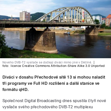
Nového DVB-T2 vysílače se dočkají diváci mimo jiné v Děčíně.
|
foto:
licence Creative Commons Attribution-Share Alike 3.0 Unported
Diváci v dosahu Přechodové sítě 13 si mohou naladit
tři programy ve Full HD rozlišení a další stanice ve
formátu qHD.
Společnost Digital Broadcasting dnes spustila čtyři nové
vysílače svého přechodového DVB-T2 multiplexu