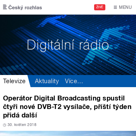
Přejít k hlavnímu obsahu
MENU
ŽIVĚ
Televize
Aktuality
Více
…
Operátor Digital Broadcasting spustil
čtyři nové DVB-T2 vysílače, příští týden
přidá další
30. květen 2018