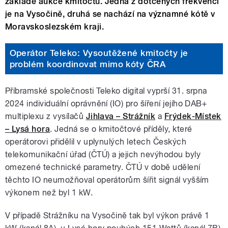
základě aukce kmitočtů. Jedna z dotčených frekvencí
je na Vysočině, druhá se nachází na významné kótě v
Moravskoslezském kraji.
Operátor Teleko: Vysoutěžené kmitočty je
problém koordinovat mimo kóty ČRA
Příbramské společnosti Teleko digital vyprší 31. srpna
2024 individuální oprávnění (IO) pro šíření jejího DAB+
multiplexu z vysílačů
Jihlava – Strážník
a
Frýdek-Místek
– Lysá hora
. Jedná se o kmitočtové příděly, které
operátorovi přidělil v uplynulých letech Českých
telekomunikační úřad (ČTÚ) a jejich nevýhodou byly
omezené technické parametry. ČTÚ v době udělení
těchto IO neumožňoval operátorům šířit signál vyšším
výkonem než byl 1 kW.
V případě Strážníku na Vysočině tak byl výkon právě 1