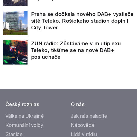
Praha se dočkala nového DAB+ vysílače
sítě Teleko, Rošického stadion doplnil
City Tower
ZUN rádio: Zůstáváme v multiplexu
Teleko, těšíme se na nové DAB+
posluchače
Český rozhlas
O nás
Válka na Ukrajině
Jak nás naladíte
Komunální volby
Nápověda
Stanice
Lidé v rádiu