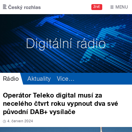
Přejít k hlavnímu obsahu
MENU
ŽIVĚ
Rádio
Aktuality
Více
…
Operátor Teleko digital musí za
necelého čtvrt roku vypnout dva své
původní DAB+ vysílače
4. červen 2024