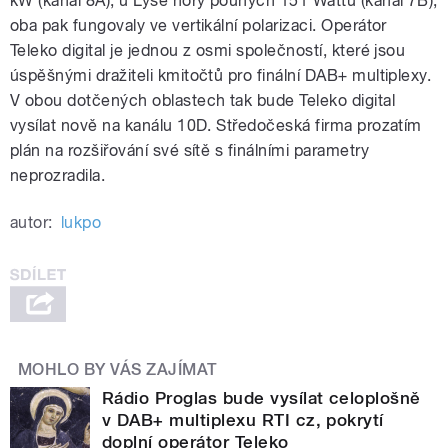
kW (kanál 8A), u Lysé hory pouhých 151 Wattů (kanál 7B),
oba pak fungovaly ve vertikální polarizaci. Operátor
Teleko digital je jednou z osmi společností, které jsou
úspěšnými dražiteli kmitočtů pro finální DAB+ multiplexy.
V obou dotčených oblastech tak bude Teleko digital
vysílat nově na kanálu 10D. Středočeská firma prozatím
plán na rozšiřování své sítě s finálními parametry
neprozradila.
autor:
lukpo
MOHLO BY VÁS ZAJÍMAT
Rádio Proglas bude vysílat celoplošně
v DAB+ multiplexu RTI cz, pokrytí
doplní operátor Teleko