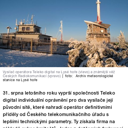
Vysílač operátora Teleko digital na Lysé hoře (vlevo) a známější věž
Českých Radiokomunikací (vpravo)
|
foto:
Archiv meteorologické
stanice na Lysé hoře
31. srpna letošního roku vyprší společnosti Teleko
digital individuální oprávnění pro dva vysílače její
původní sítě, které nahradí operátor definitivními
příděly od Českého telekomunikačního úřadu s
lepšími technickými parametry. Ty získala firma na