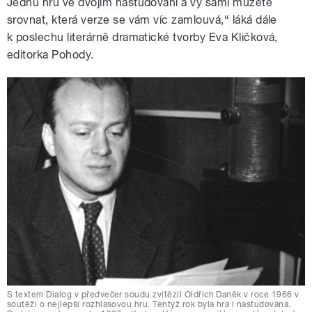
Jednu hru ve dvojím nastudování a vy sami můžete
srovnat, která verze se vám víc zamlouvá,“ láká dále
k poslechu literárně dramatické tvorby Eva Kličková,
editorka Pohody.
S textem Dialog v předvečer soudu zvítězil Oldřich Daněk v roce 1966 v
soutěži o nejlepší rozhlasovou hru. Tentýž rok byla hra i nastudována.