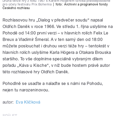
Druhá verze hry z roku 1967 s Karlem Högerem vznikla pravděpodobně
pro účely festivalu Prix Bohemia
|
foto:
Archivní a programové fondy
Českého rozhlasu
Rozhlasovou hru „Dialog v předvečer soudu“ napsal
Oldřich Daněk v roce 1966. Ve středu 1. října uslyšíme na
Pohodě od 14:00 první verzi – v hlavních rolích Felix Le
Breux a Vladimír Šmeral. A v ten samý den od 18:00
můžete poslouchat i druhou verzi téže hry – tentokrát v
hlavních rolích uslyšíme Karla Högera a Otakara Brouska
staršího. To vše doplníme speciálně vybraným dílem
pořadu „Káva u Kische“, v níž bude hostem právě autor
této rozhlasové hry Oldřich Daněk.
Pohodlně se usaďte a nalaďte se s námi na Pohodu,
nejen tu narozeninovou.
autor:
Eva Kličková