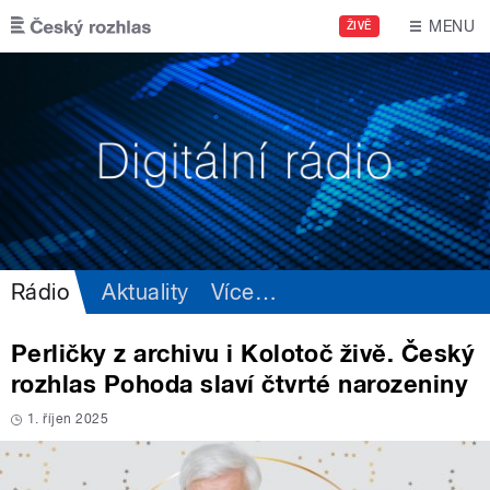
Přejít k hlavnímu obsahu
MENU
ŽIVĚ
Rádio
Aktuality
Více
…
Perličky z archivu i Kolotoč živě. Český
rozhlas Pohoda slaví čtvrté narozeniny
1. říjen 2025