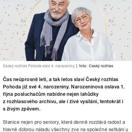
Český rozhlas Pohoda slaví 4. narozeniny
|
foto:
Český rozhlas
Čas neúprosně letí, a tak letos slaví Český rozhlas
Pohoda již své 4. narozeniny. Narozeninová oslava 1.
října posluchačům nabídne nejen lahůdky
z rozhlasového archivu, ale i živé vysílání, tentokrát i
s živým zpěvem.
Stanice nejen pro seniory, která denně rozdává radost a
hlavně dobrou náladu všechny zve na společné setkání u