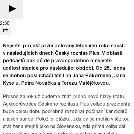
2:30
Největší projekt první poloviny letošního roku spustí
v následujících dnech Český rozhlas Plus. V oblasti
podcastů pak půjde pravděpodobně o největší
událost stanice pro následující období. Od 28. ledna
se mohou posluchači těšit na Jana Pokorného, Jana
Kyselu, Petra Nováčka a Terezu Matějčkovou.
Přesně za rok už budeme znát jméno nové hlavy státu.
Audioprůvodce Českého rozhlasu Plus volbou prezidenta
bude celou dobu podrobně rozebírat počínání kandidátů
a jejich šance. Položí si otázku, zda by se mohla vítězkou
stát žena stejně jako na Slovensku, zda přímá volba dál
nerozděluje společnost, nakolik je výběr hlavy státu