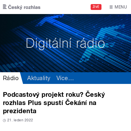
Přejít k hlavnímu obsahu
MENU
ŽIVĚ
Rádio
Aktuality
Více
…
Podcastový projekt roku? Český
rozhlas Plus spustí Čekání na
prezidenta
21. leden 2022