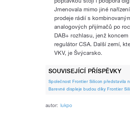
poptávkou stojí i podpora digi
Jmenovala mimo jiné nařízení
prodeje rádií s kombinovaným
analogových přijímačů po roc
DAB+ rozhlasu, jenž koncem 
regulátor CSA. Další zemí, k
VKV, je Švýcarsko.
SOUVISEJÍCÍ PŘÍSPĚVKY
Společnost Frontier Silicon představil
Barevné displeje budou díky Frontier Sil
autor:
lukpo