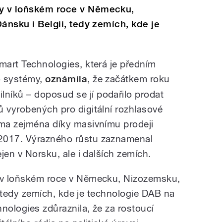
ly v loňském roce v Německu,
Dánsku i Belgii, tedy zemích, kde je
mart Technologies, která je předním
o systémy,
oznámila
, že začátkem roku
níků – doposud se jí podařilo prodat
ů vyrobených pro digitální rozhlasové
rma zejména díky masivnímu prodeji
2017. Výrazného růstu zaznamenal
ejen v Norsku, ale i dalších zemích.
y v loňském roce v Německu, Nizozemsku,
ii, tedy zemích, kde je technologie DAB na
nologies zdůraznila, že za rostoucí