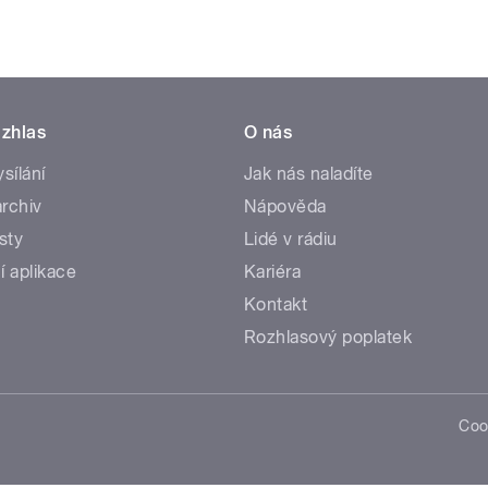
zhlas
O nás
ysílání
Jak nás naladíte
rchiv
Nápověda
sty
Lidé v rádiu
í aplikace
Kariéra
Kontakt
Rozhlasový poplatek
Coo