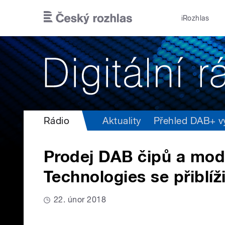
Přejít k hlavnímu obsahu
iRozhlas
Rádio
Aktuality
Přehled DAB+ vys
Prodej DAB čipů a mod
Technologies se přiblíž
22. únor 2018