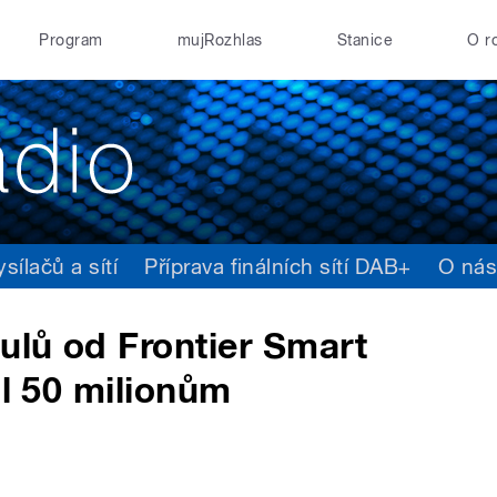
Program
mujRozhlas
Stanice
O r
ílačů a sítí
Příprava finálních sítí DAB+
O ná
ulů od Frontier Smart
il 50 milionům