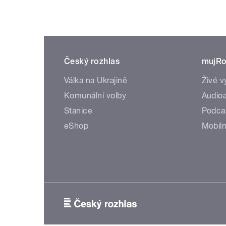
Český rozhlas
mujRo
Válka na Ukrajině
Živé v
Komunální volby
Audioa
Stanice
Podca
eShop
Mobiln