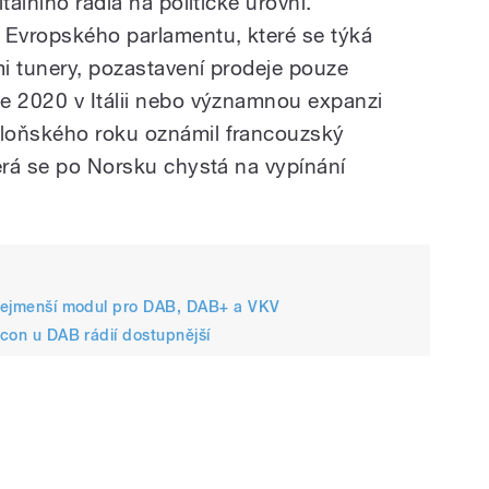
tálního rádia na politické úrovni.
 Evropského parlamentu, které se týká
i tunery, pozastavení prodeje pouze
e 2020 v Itálii nebo významnou expanzi
loňského roku oznámil francouzský
terá se po Norsku chystá na vypínání
a nejmenší modul pro DAB, DAB+ a VKV
icon u DAB rádií dostupnější