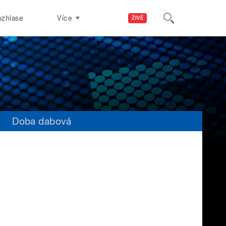
ozhlase
Více
ŽIVĚ
s
Doba dabová