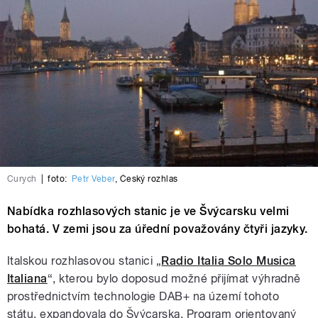
Curych
|
foto:
Petr Veber
,
Český rozhlas
Nabídka rozhlasových stanic je ve Švýcarsku velmi
bohatá. V zemi jsou za úřední považovány čtyři jazyky.
Italskou rozhlasovou stanici „
Radio Italia Solo Musica
Italiana
“, kterou bylo doposud možné přijímat výhradně
prostřednictvím technologie DAB+ na území tohoto
státu, expandovala do Švýcarska. Program orientovaný