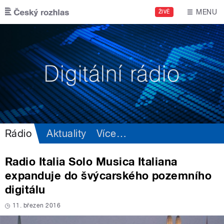
Přejít k hlavnímu obsahu
MENU
ŽIVĚ
Rádio
Aktuality
Více
…
Radio Italia Solo Musica Italiana
expanduje do švýcarského pozemního
digitálu
11. březen 2016