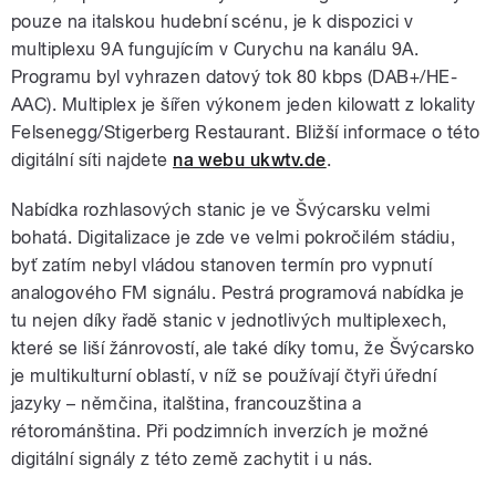
pouze na italskou hudební scénu, je k dispozici v
multiplexu 9A fungujícím v Curychu na kanálu 9A.
Programu byl vyhrazen datový tok 80 kbps (DAB+/HE-
AAC). Multiplex je šířen výkonem jeden kilowatt z lokality
Felsenegg/Stigerberg Restaurant. Bližší informace o této
digitální síti najdete
na webu ukwtv.de
.
Nabídka rozhlasových stanic je ve Švýcarsku velmi
bohatá. Digitalizace je zde ve velmi pokročilém stádiu,
byť zatím nebyl vládou stanoven termín pro vypnutí
analogového FM signálu. Pestrá programová nabídka je
tu nejen díky řadě stanic v jednotlivých multiplexech,
které se liší žánrovostí, ale také díky tomu, že Švýcarsko
je multikulturní oblastí, v níž se používají čtyři úřední
jazyky – němčina, italština, francouzština a
rétorománština. Při podzimních inverzích je možné
digitální signály z této země zachytit i u nás.