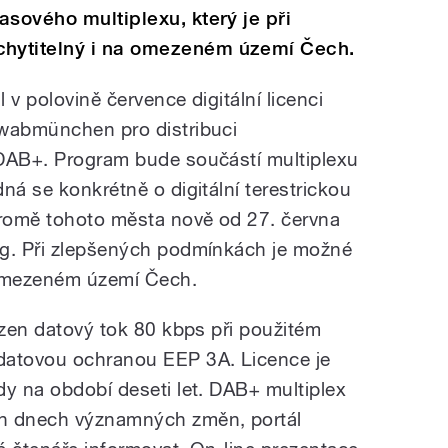
asového multiplexu, který je při
hytitelný i na omezeném území Čech.
 v polovině července digitální licenci
hwabmünchen pro distribuci
 DAB+. Program bude součástí multiplexu
ná se konkrétně o digitální terestrickou
kromě tohoto města nově od 27. června
rg. Při zlepšených podmínkách je možné
a omezeném území Čech.
azen datový tok 80 kbps při použitém
datovou ochranou EEP 3A. Licence je
dy na období deseti let. DAB+ multiplex
ch dnech významných změn, portál