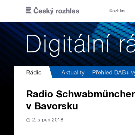
Přejít k hlavnímu obsahu
iRozhlas
Rádio
Aktuality
Přehled DAB+ vys
Radio Schwabmünchen z
v Bavorsku
2. srpen 2018