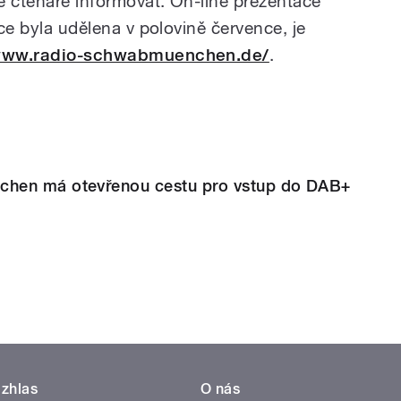
vé čtenáře informovat. On-line prezentace
nce byla udělena v polovině července, je
/www.radio-schwabmuenchen.de/
.
hen má otevřenou cestu pro vstup do DAB+
zhlas
O nás