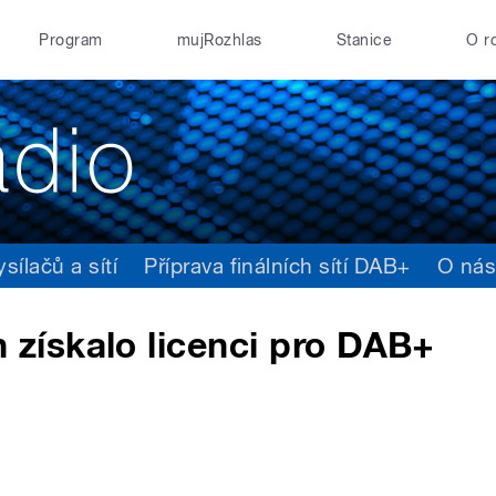
Program
mujRozhlas
Stanice
O r
ílačů a sítí
Příprava finálních sítí DAB+
O ná
ískalo licenci pro DAB+