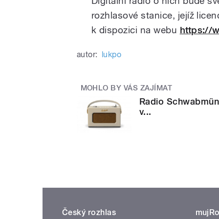
Digitální rádio o nich bude s
rozhlasové stanice, jejíž lice
k dispozici na webu
https:/
autor:
lukpo
MOHLO BY VÁS ZAJÍMAT
Radio Schwabmünc
v...
Český rozhlas
mujRo