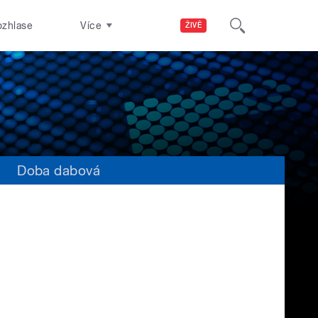
ozhlase
Více
ŽIVĚ
s
Doba dabová