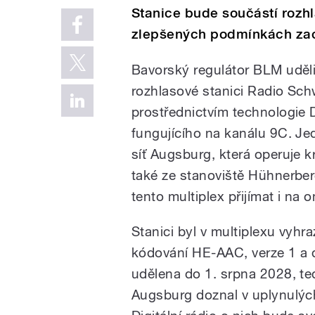
Stanice bude součástí rozhl
zlepšených podmínkách zac
Bavorský regulátor BLM udělil
rozhlasové stanici Radio Sc
prostřednictvím technologie
fungujícího na kanálu 9C. Jed
síť Augsburg, která operuje 
také ze stanoviště Hühnerbe
tento multiplex přijímat i n
Stanici byl v multiplexu vyhr
kódování HE-AAC, verze 1 a 
udělena do 1. srpna 2028, te
Augsburg doznal v uplynulý