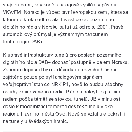
stejnou dobu, kdy končí analogové vysílání v pásmu
VKV/FM. Norsko je vůbec první evropskou zemí, která se
k tomuto kroku odhodlala. Investice do pozemního
digitálního rádia v Norsku putují už od roku 2001. Právě
automobilový průmysl je významným tahounem
technologie DAB+.
K úpravě infrastruktury tunelů pro poslech pozemního
digitálního rádia DAB+ dochází postupně v celém Norsku.
Zatímco doposud bylo z důvodu dopravního hlášení
zajištěno pouze pokrytí analogovým signálem
veřejnoprávní stanice NRK P1, nově to budou všechny
okruhy zmiňovaného média. Plán na pokrytí digitálním
rádiem počítá téměř se stovkou tunelů. Již v minulosti
došlo k modernizaci téměř tří desítek tunelů v okolí
regionu hlavního města Oslo. Nově se vztahuje pokrytí i
na tunely u švédských hranic.