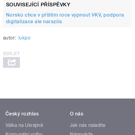
SOUVISEJÍCÍ PŘÍSPĚVKY
Norsko chce v příštím roce vypnout VKV, podpora
digitalizace ale narazila
autor:
lukpo
Český rozhlas
O nás
Válka na Ukrajině
Jak nás naladíte
Komunální volby
Nápověda