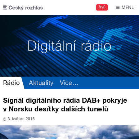
Přejít k hlavnímu obsahu
MENU
ŽIVĚ
Rádio
Aktuality
Více
…
Signál digitálního rádia DAB+ pokryje
v Norsku desítky dalších tunelů
3. květen 2016