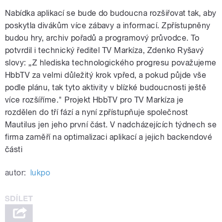
Nabídka aplikací se bude do budoucna rozšiřovat tak, aby
poskytla divákům více zábavy a informací. Zpřístupněny
budou hry, archiv pořadů a programový průvodce. To
potvrdil i technický ředitel TV Markíza, Zdenko Ryšavý
slovy: „Z hlediska technologického progresu považujeme
HbbTV za velmi důležitý krok vpřed, a pokud půjde vše
podle plánu, tak tyto aktivity v blízké budoucnosti ještě
více rozšíříme." Projekt HbbTV pro TV Markíza je
rozdělen do tří fází a nyní zpřístupňuje společnost
Mautilus jen jeho první část. V nadcházejících týdnech se
firma zaměří na optimalizaci aplikací a jejich backendové
části
autor:
lukpo