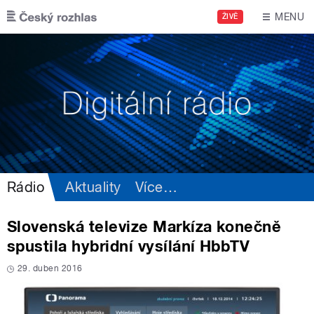
Přejít k hlavnímu obsahu
MENU
ŽIVĚ
Rádio
Aktuality
Více
…
Slovenská televize Markíza konečně
spustila hybridní vysílání HbbTV
29. duben 2016