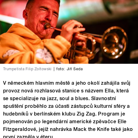
Trumpetista Filip Zoltowski
|
foto:
Jiří Šeda
V německém hlavním městě a jeho okolí zahájila svůj
provoz nová rozhlasová stanice s názvem Ella, která
se specializuje na jazz, soul a blues. Slavnostní
spuštění proběhlo za účasti zástupců kulturní sféry a
hudebníků v berlínském klubu Zig Zag. Program je
pojmenován po legendární americké zpěvačce Elle
Fitzgeraldové, jejíž nahrávka Mack the Knife také jako
první zazněla v éteru.