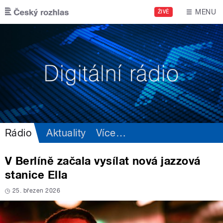
Přejít k hlavnímu obsahu
MENU
ŽIVĚ
Rádio
Aktuality
Více
…
V Berlíně začala vysílat nová jazzová
stanice Ella
25. březen 2026