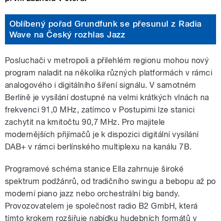
Oblíbený pořad Grundfunk se přesunul z Radia
Wave na Český rozhlas Jazz
Posluchači v metropoli a přilehlém regionu mohou nový
program naladit na několika různých platformách v rámci
analogového i digitálního šíření signálu. V samotném
Berlíně je vysílání dostupné na velmi krátkých vlnách na
frekvenci 91,0 MHz, zatímco v Postupimi lze stanici
zachytit na kmitočtu 90,7 MHz. Pro majitele
modernějších přijímačů je k dispozici digitální vysílání
DAB+ v rámci berlínského multiplexu na kanálu 7B.
Programové schéma stanice Ella zahrnuje široké
spektrum podžánrů, od tradičního swingu a bebopu až po
moderní piano jazz nebo orchestrální big bandy.
Provozovatelem je společnost radio B2 GmbH, která
tímto krokem rozšiřuje nabídku hudebních formátů v