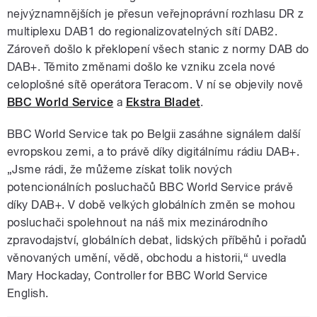
nejvýznamnějších je přesun veřejnoprávní rozhlasu DR z
multiplexu DAB1 do regionalizovatelných sítí DAB2.
Zároveň došlo k překlopení všech stanic z normy DAB do
DAB+. Těmito změnami došlo ke vzniku zcela nové
celoplošné sítě operátora Teracom. V ní se objevily nově
BBC World Service
a
Ekstra Bladet
.
BBC World Service tak po Belgii zasáhne signálem další
evropskou zemi, a to právě díky digitálnímu rádiu DAB+.
„Jsme rádi, že můžeme získat tolik nových
potencionálních posluchačů BBC World Service právě
díky DAB+. V době velkých globálních změn se mohou
posluchači spolehnout na náš mix mezinárodního
zpravodajství, globálních debat, lidských příběhů i pořadů
věnovaných umění, vědě, obchodu a historii,“ uvedla
Mary Hockaday, Controller for BBC World Service
English.