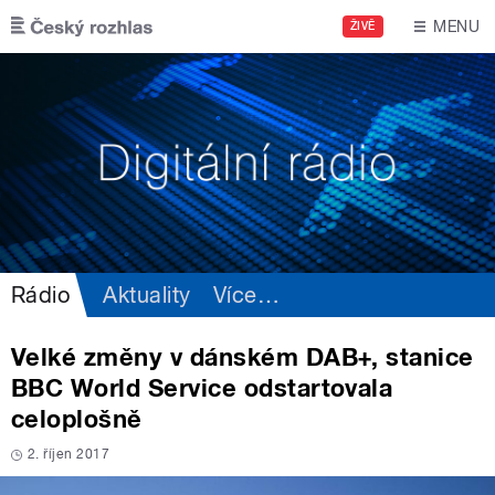
Přejít k hlavnímu obsahu
MENU
ŽIVĚ
Rádio
Aktuality
Více
…
Velké změny v dánském DAB+, stanice
BBC World Service odstartovala
celoplošně
2. říjen 2017