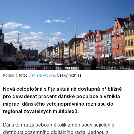
Kodaň
|
foto:
Daniela Vrbová
,
Český rozhlas
Nová celoplošná síť je aktuálně dostupná přibližně
pro devadesát procent dánské populace a vznikla
migrací dánského veřejnoprávního rozhlasu do
regionalizovatelných multiplexů.
Dánsko má za sebou několik změn souvisejících s
distribucí pozemního digitálního rádia. Jednou z