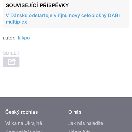
SOUVISEJÍCÍ PŘÍSPĚVKY
V Dánsku odstartuje v říjnu nový celoplošný DAB+
multiplex
autor:
lukpo
Český rozhlas
O nás
Válka na Ukrajině
Jak nás naladíte