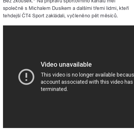
Bez zkoušek.“ Na přípravu sportovního kanálu měl
společně s Michalem Dusíkem a dalšími třemi lidmi, kteří
tehdejší ČT4 Sport zakládali, vyčleněno pět měsíců.