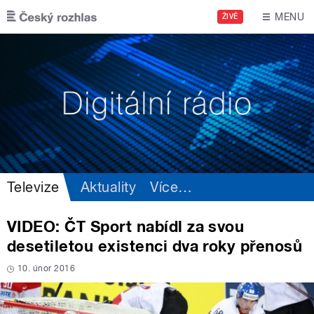
Přejít k hlavnímu obsahu
MENU
ŽIVĚ
Televize
Aktuality
Více
…
VIDEO: ČT Sport nabídl za svou
desetiletou existenci dva roky přenosů
10. únor 2016