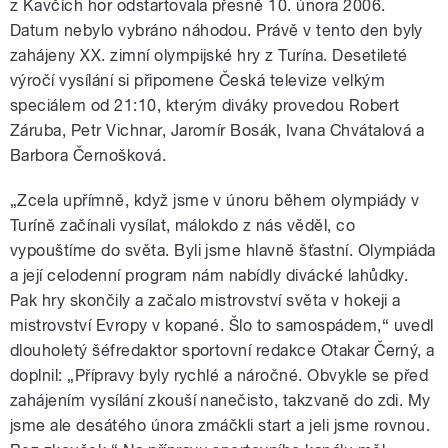
z Kavčích hor odstartovala přesně 10. února 2006.
Datum nebylo vybráno náhodou. Právě v tento den byly
zahájeny XX. zimní olympijské hry z Turína. Desetileté
výročí vysílání si připomene Česká televize velkým
speciálem od 21:10, kterým diváky provedou Robert
Záruba, Petr Vichnar, Jaromír Bosák, Ivana Chvátalová a
Barbora Černošková.
„Zcela upřímně, když jsme v únoru během olympiády v
Turíně začínali vysílat, málokdo z nás věděl, co
vypouštíme do světa. Byli jsme hlavně šťastní. Olympiáda
a její celodenní program nám nabídly divácké lahůdky.
Pak hry skončily a začalo mistrovství světa v hokeji a
mistrovství Evropy v kopané. Šlo to samospádem,“ uvedl
dlouholetý šéfredaktor sportovní redakce Otakar Černý, a
doplnil: „Přípravy byly rychlé a náročné. Obvykle se před
zahájením vysílání zkouší nanečisto, takzvaně do zdi. My
jsme ale desátého února zmáčkli start a jeli jsme rovnou.