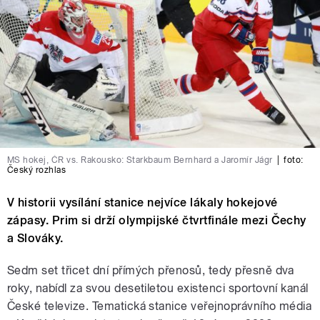
MS hokej, ČR vs. Rakousko: Starkbaum Bernhard a Jaromír Jágr
|
foto:
Český rozhlas
V historii vysílání stanice nejvíce lákaly hokejové
zápasy. Prim si drží olympijské čtvrtfinále mezi Čechy
a Slováky.
Sedm set třicet dní přímých přenosů, tedy přesně dva
roky, nabídl za svou desetiletou existenci sportovní kanál
České televize. Tematická stanice veřejnoprávního média