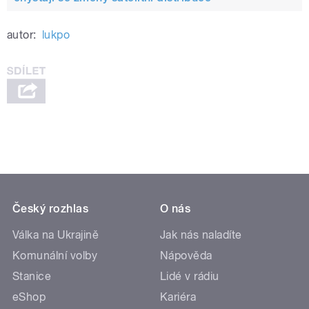
autor:
lukpo
Český rozhlas
O nás
Válka na Ukrajině
Jak nás naladíte
Komunální volby
Nápověda
Stanice
Lidé v rádiu
eShop
Kariéra