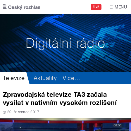
Přejít k hlavnímu obsahu
MENU
ŽIVĚ
Televize
Aktuality
Více
…
Zpravodajská televize TA3 začala
vysílat v nativním vysokém rozlišení
20. červenec 2017