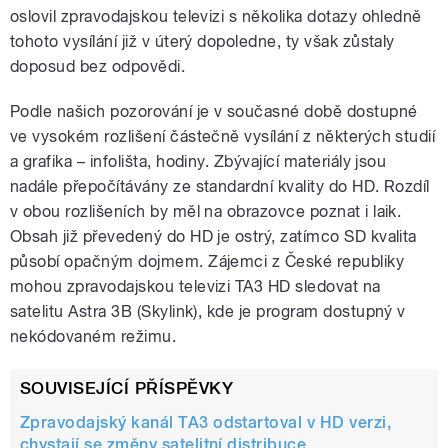
oslovil zpravodajskou televizi s několika dotazy ohledně
tohoto vysílání již v úterý dopoledne, ty však zůstaly
doposud bez odpovědi.
Podle našich pozorování je v současné době dostupné
ve vysokém rozlišení částečně vysílání z některých studií
a grafika – infolišta, hodiny. Zbývající materiály jsou
nadále přepočítávány ze standardní kvality do HD. Rozdíl
v obou rozlišeních by měl na obrazovce poznat i laik.
Obsah již převedený do HD je ostrý, zatímco SD kvalita
působí opačným dojmem. Zájemci z České republiky
mohou zpravodajskou televizi TA3 HD sledovat na
satelitu Astra 3B (Skylink), kde je program dostupný v
nekódovaném režimu.
SOUVISEJÍCÍ PŘÍSPĚVKY
Zpravodajský kanál TA3 odstartoval v HD verzi,
chystají se změny satelitní distribuce