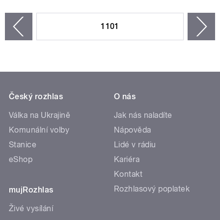
STRÁNKY
1101
n
zí
Český rozhlas
O nás
Válka na Ukrajině
Jak nás naladíte
Komunální volby
Nápověda
Stanice
Lidé v rádiu
eShop
Kariéra
Kontakt
Rozhlasový poplatek
mujRozhlas
Živé vysílání