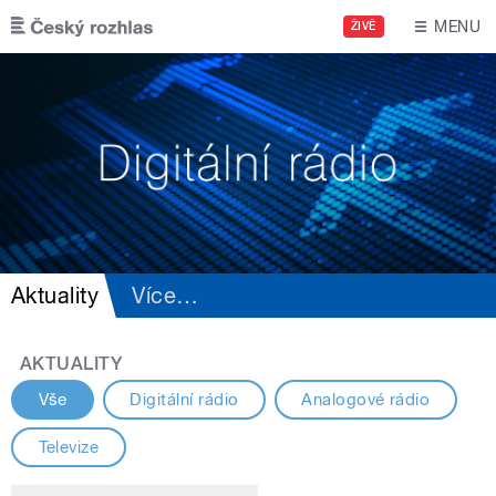
Přejít k hlavnímu obsahu
MENU
ŽIVĚ
Aktuality
Více
…
AKTUALITY
Vše
Digitální rádio
Analogové rádio
Televize