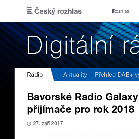
Přejít k hlavnímu obsahu
iRozhlas
Rádio
Aktuality
Přehled DAB+ vys
Bavorské Radio Galaxy 
přijímače pro rok 2018
27. září 2017