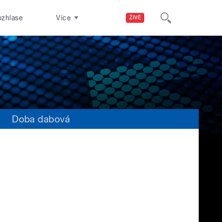
ozhlase
Více
ŽIVĚ
s
Doba dabová