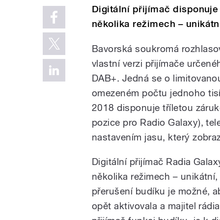
Digitální přijímač disponuje
několika režimech – unikátn
Bavorská soukromá rozhlasov
vlastní verzi přijímače urče
DAB+. Jedná se o limitovanou 
omezeném počtu jednoho tisí
2018 disponuje tříletou záruk
pozice pro Radio Galaxy), te
nastavením jasu, který zobra
Digitální přijímač Radia Galax
několika režimech – unikátní,
přerušení budíku je možné, a
opět aktivovala a majitel rádi