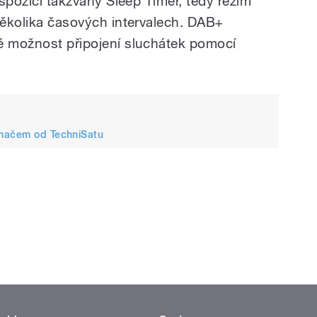
ispozici takzvaný Sleep Timer, tedy režim
 několika časových intervalech. DAB+
é možnost připojení sluchátek pomocí
ímačem od TechniSatu