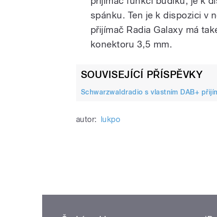
přijímač funkci budíku, je k d
spánku. Ten je k dispozici v
přijímač Radia Galaxy má tak
konektoru 3,5 mm.
SOUVISEJÍCÍ PŘÍSPĚVKY
Schwarzwaldradio s vlastním DAB+ přij
autor:
lukpo