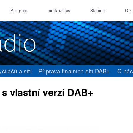
Program
mujRozhlas
Stanice
O r
ílačů a sítí
Příprava finálních sítí DAB+
O ná
s vlastní verzí DAB+