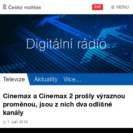
Přejít k hlavnímu obsahu
MENU
ŽIVĚ
Televize
Aktuality
Více
…
Cinemax a Cinemax 2 prošly výraznou
proměnou, jsou z nich dva odlišné
kanály
1. září 2016