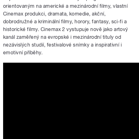
orientovaným na americké a mezinárodní filmy, vlastní
Cinemax produkci, dramata, komedie, akční,
dobrodružné a kriminální filmy, horory, fantasy, sci-fi a
historické filmy. Cinemax 2 vystupuje nově jako artový
kanál zaměřený na evropské i mezinárodní tituly od
nezávislých studií, festivalové snímky a inspirativní i
emotivní příběhy.