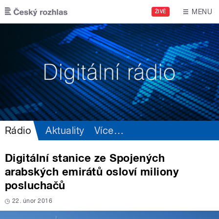
Přejít k hlavnímu obsahu
MENU
ŽIVĚ
Rádio
Aktuality
Více
…
Digitální stanice ze Spojených
arabských emirátů osloví miliony
posluchačů
22. únor 2016