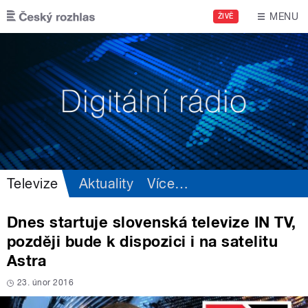
Přejít k hlavnímu obsahu
MENU
ŽIVĚ
Televize
Aktuality
Více
…
Dnes startuje slovenská televize IN TV,
později bude k dispozici i na satelitu
Astra
23. únor 2016