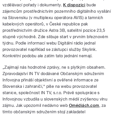
vzdělávací pořady i dokumenty.
K dispozici
bude
zájemcům prostřednictvím pozemního digitálního vysílání
na Slovensku (v multiplexu operátora AVIS) a tamních
kabelových operátorů, v České republice pak
prostřednictvím družice Astra 3B, satelitní pozice 23,5
stupně východně. Zde slibuje start v prvním březnovém
týdnu. Podle informací webu Digitální rádio jednal
provozovatel například se zástupci služby Skylink.
Konkrétní podobu ale zatím tato jednání nemají.
„Zajímají nás hodnotné zprávy, ne s plytkým obsahem.
Zpravodajství IN TV dodávané Občanským sdružením
Infovojna přináší objektivní a ověřené informace ze
Slovenska i zahraničí,“ píše na webu provozovatel
stanice, společnost IN TV, s.r.o. Právě spolupráce s
Infovojnou vzbudila u slovenských médií zvýšenou vlnu
zájmu. Jak upozornil nedávno web
Omédiách.com
, za
tímto občanským sdružením stojí zakladatel