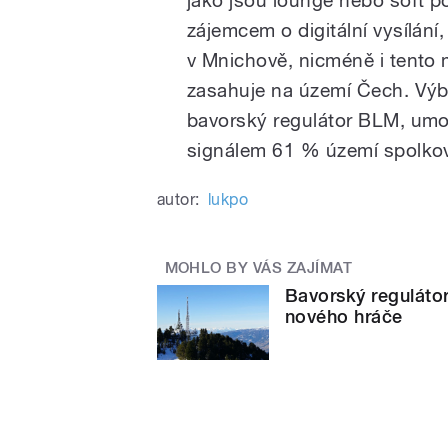
zájemcem o digitální vysílán
v Mnichově, nicméně i tento 
zasahuje na území Čech. Výbě
bavorský regulátor BLM, umožn
signálem 61 % území spolko
autor:
lukpo
MOHLO BY VÁS ZAJÍMAT
Bavorský regulátor
nového hráče