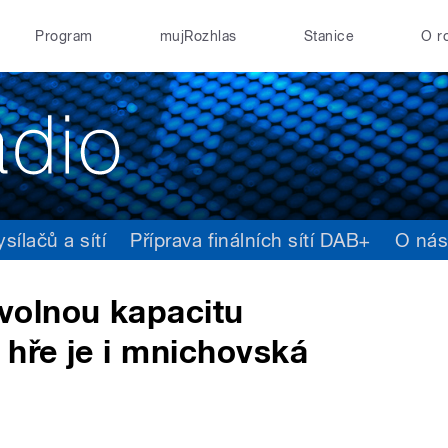
Program
mujRozhlas
Stanice
O r
ílačů a sítí
Příprava finálních sítí DAB+
O ná
volnou kapacitu
hře je i mnichovská