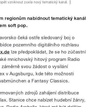
opět vzniknout zcela nový tematický kanál.
|
m regionům nabídnout tematický kanál
em soft pop.
vorsko čeká ostře sledovaný boj o
bídce pozemního digitálního rozhlasu
ax.de
lze předpokládat, že se ho zúčastní
také mnichovský hitový program Radio
a záměrně svou žádost o vysílání
lex v Augsburgu, kde této možnosti
hwabmünchen a Fantasy Classics.
ormovaných zdrojů zahájení distribuce
ax. Stanice chce nabízet hudební žánry,
p. Radio Arabella, které má být dalším