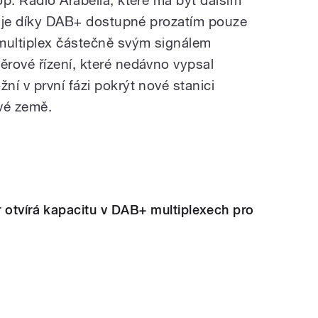
í, je díky DAB+ dostupné prozatím pouze
multiplex částečně svým signálem
rové řízení, které nedávno vypsal
í v první fázi pokrýt nové stanici
vé země.
 otvírá kapacitu v DAB+ multiplexech pro