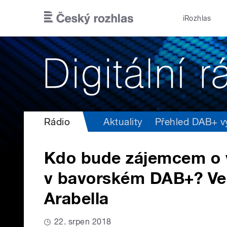
Přejít k hlavnímu obsahu
iRozhlas
Rádio
Aktuality
Přehled DAB+ vys
Kdo bude zájemcem o 
v bavorském DAB+? Ve 
Arabella
22. srpen 2018