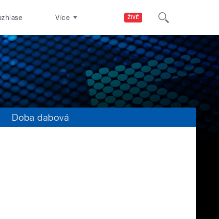
ozhlase
Více
ŽIVĚ
s
Doba dabová