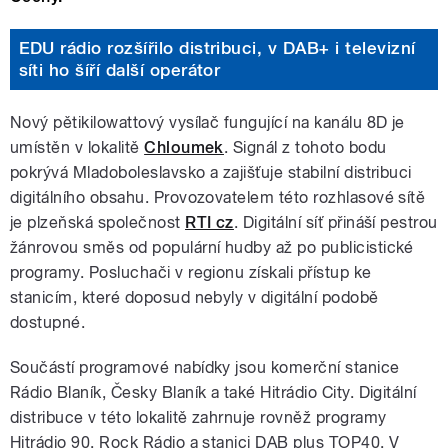
EDU rádio rozšířilo distribuci, v DAB+ i televizní
síti ho šíří další operátor
Nový pětikilowattový vysílač fungující na kanálu 8D je
umístěn v lokalitě
Chloumek
. Signál z tohoto bodu
pokrývá Mladoboleslavsko a zajišťuje stabilní distribuci
digitálního obsahu. Provozovatelem této rozhlasové sítě
je plzeňská společnost
RTI cz
. Digitální síť přináší pestrou
žánrovou směs od populární hudby až po publicistické
programy. Posluchači v regionu získali přístup ke
stanicím, které doposud nebyly v digitální podobě
dostupné.
Součástí programové nabídky jsou komerční stanice
Rádio Blaník, Česky Blaník a také Hitrádio City. Digitální
distribuce v této lokalitě zahrnuje rovněž programy
Hitrádio 90, Rock Rádio a stanici DAB plus TOP40. V