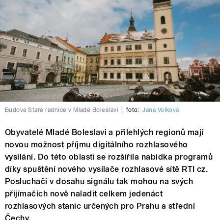
Budova Staré radnice v Mladé Boleslavi
|
foto:
Jana Volková
Obyvatelé Mladé Boleslavi a přilehlých regionů mají
novou možnost příjmu digitálního rozhlasového
vysílání. Do této oblasti se rozšířila nabídka programů
díky spuštění nového vysílače rozhlasové sítě RTI cz.
Posluchači v dosahu signálu tak mohou na svých
přijímačích nově naladit celkem jedenáct
rozhlasových stanic určených pro Prahu a střední
Čechy.