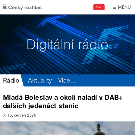
Přejít k hlavnímu obsahu
MENU
ŽIVĚ
Rádio
Aktuality
Více
…
Mladá Boleslav a okolí naladí v DAB+
dalších jedenáct stanic
10. červen 2026