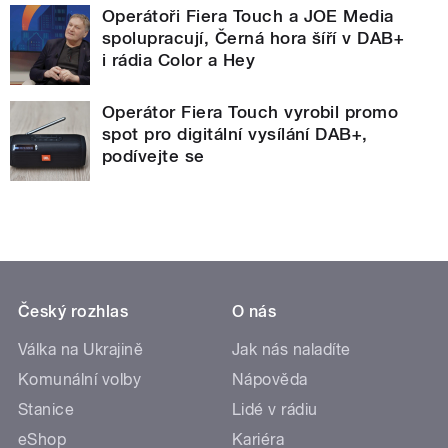
Operátoři Fiera Touch a JOE Media
spolupracují, Černá hora šíří v DAB+
i rádia Color a Hey
Operátor Fiera Touch vyrobil promo
spot pro digitální vysílání DAB+,
podívejte se
Český rozhlas
O nás
Válka na Ukrajině
Jak nás naladíte
Komunální volby
Nápověda
Stanice
Lidé v rádiu
eShop
Kariéra