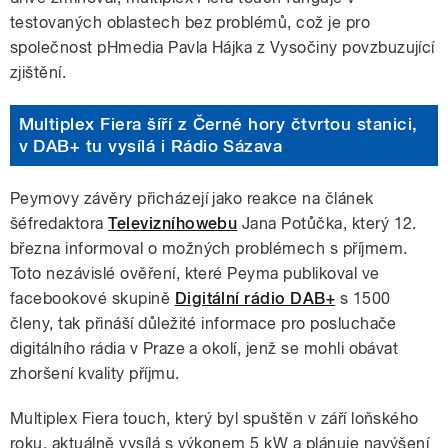
testovaných oblastech bez problémů, což je pro
společnost pHmedia Pavla Hájka z Vysočiny povzbuzující
zjištění.
Multiplex Fiera šíří z Černé hory čtvrtou stanici,
v DAB+ tu vysílá i Rádio Sázava
Peymovy závěry přicházejí jako reakce na článek
šéfredaktora
Televizníhowebu
Jana Potůčka, který 12.
března informoval o možných problémech s příjmem.
Toto nezávislé ověření, které Peyma publikoval ve
facebookové skupině
Digitální rádio DAB+
s 1500
členy, tak přináší důležité informace pro posluchače
digitálního rádia v Praze a okolí, jenž se mohli obávat
zhoršení kvality příjmu
.
Multiplex Fiera touch, který byl spuštěn v září loňského
roku, aktuálně vysílá s výkonem 5 kW a plánuje navýšení