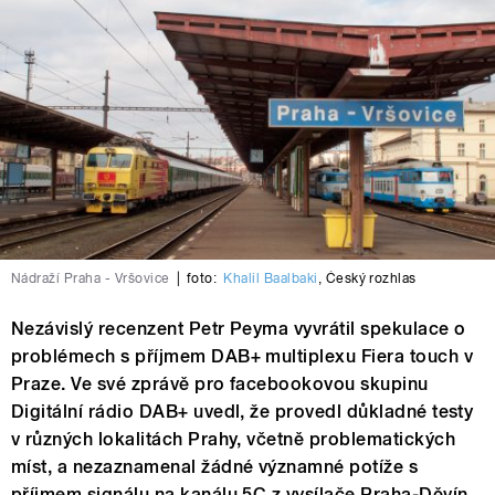
Nádraží Praha - Vršovice
|
foto:
Khalil Baalbaki
,
Český rozhlas
Nezávislý recenzent Petr Peyma vyvrátil spekulace o
problémech s příjmem DAB+ multiplexu Fiera touch v
Praze. Ve své zprávě pro facebookovou skupinu
Digitální rádio DAB+ uvedl, že provedl důkladné testy
v různých lokalitách Prahy, včetně problematických
míst, a nezaznamenal žádné významné potíže s
příjmem signálu na kanálu 5C z vysílače Praha-Děvín,