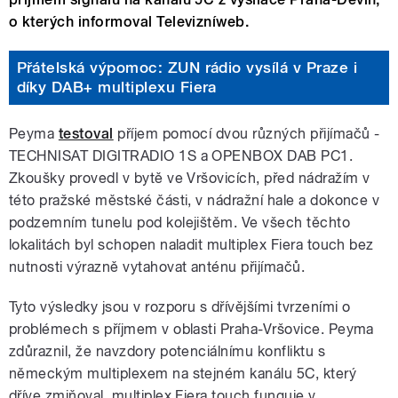
o kterých informoval Televizníweb.
Přátelská výpomoc: ZUN rádio vysílá v Praze i
díky DAB+ multiplexu Fiera
Peyma
testoval
příjem pomocí dvou různých přijímačů -
TECHNISAT DIGITRADIO 1S a OPENBOX DAB PC1.
Zkoušky provedl v bytě ve Vršovicích, před nádražím v
této pražské městské části, v nádražní hale a dokonce v
podzemním tunelu pod kolejištěm. Ve všech těchto
lokalitách byl schopen naladit multiplex Fiera touch bez
nutnosti výrazně vytahovat anténu přijímačů
.
Tyto výsledky jsou v rozporu s dřívějšími tvrzeními o
problémech s příjmem v oblasti Praha-Vršovice. Peyma
zdůraznil, že navzdory potenciálnímu konfliktu s
německým multiplexem na stejném kanálu 5C, který
dříve zmiňoval, multiplex Fiera touch funguje v