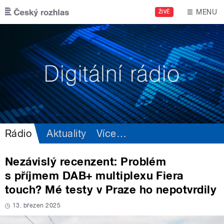
Přejít k hlavnímu obsahu
MENU
ŽIVĚ
Rádio
Aktuality
Více
…
Nezávislý recenzent: Problém
s příjmem DAB+ multiplexu Fiera
touch? Mé testy v Praze ho nepotvrdily
13. březen 2025