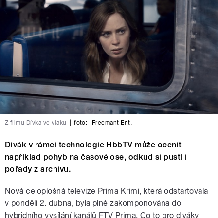
Z filmu Dívka ve vlaku
|
foto:
Freemant Ent.
Divák v rámci technologie HbbTV může ocenit
například pohyb na časové ose, odkud si pustí i
pořady z archivu.
Nová celoplošná televize Prima Krimi, která odstartovala
v pondělí 2. dubna, byla plně zakomponována do
hybridního vysílání kanálů FTV Prima. Co to pro diváky