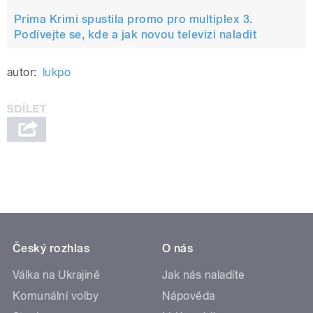
Prima Krimi spustila promo pro multiplex 3.
Podívejte se, kde a jak novou televizi naladit
autor:
lukpo
Český rozhlas
O nás
Válka na Ukrajině
Jak nás naladíte
Komunální volby
Nápověda