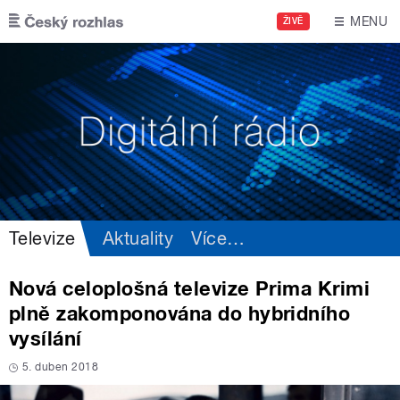
Přejít k hlavnímu obsahu
MENU
ŽIVĚ
Televize
Aktuality
Více
…
Nová celoplošná televize Prima Krimi
plně zakomponována do hybridního
vysílání
5. duben 2018