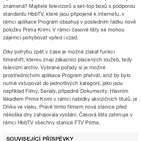
znamená? Majitelé televizorů a set-top boxů s podporou
standardu HbbTV, které jsou připojené k internetu, v
rámci aplikace Program obsahují v posledním řádku nově
položku Prima Krimi. V rámci časové lišty se mohou
zájemci pohybovat vpřed i vzad.
Díky pohybu zpět v čase je možné získat funkci
timeshift, kterou znají zákazníci placených služeb, tedy
televizní archiv. Vybrané pořady si je možné
prostřednictvím aplikace Program přehrát, aniž by bylo
nutné vstupovat do jednotlivých kategorií, jako jsou
například Filmy, Seriály, případně Dokumenty. Hlavním
lákadlem Prima Krimi v rámci nabídky akvizičních titulů, je
Dívka ve vlaku. Právě tímto filmem nová stanice před
několika dny zahajovala vysílání. Časová lišta zahrnuje v
rámci HbbTV všechny stanice FTV Prima.
SOUVISEJÍCÍ PŘÍSPĚVKY