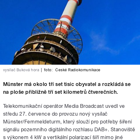
vysílač Buková hora
|
foto:
České Radiokomunikace
Münster má okolo tří set tisíc obyvatel a rozkládá se
na ploše přibližně tří set kilometrů čtverečních.
Telekomunikační operátor Media Broadcast uvedl ve
středu 27. července do provozu nový vysílač
Münster/Fernmeldeturm, který slouží pro potřeby šíření
signálu pozemního digitálního rozhlasu DAB+. Stanoviště
s výkonem 4 kW a vertikální polarizací šíří mimo jiné