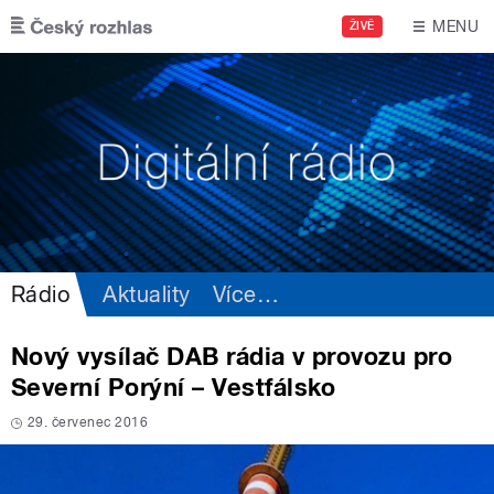
Přejít k hlavnímu obsahu
MENU
ŽIVĚ
Rádio
Aktuality
Více
…
Nový vysílač DAB rádia v provozu pro
Severní Porýní – Vestfálsko
29. červenec 2016