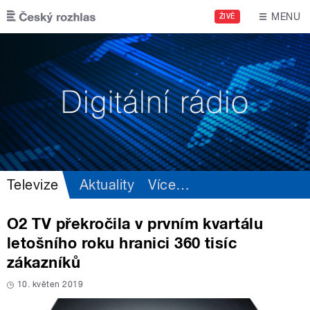
Přejít k hlavnímu obsahu
MENU
ŽIVĚ
Televize
Aktuality
Více
…
O2 TV překročila v prvním kvartálu
letošního roku hranici 360 tisíc
zákazníků
10. květen 2019