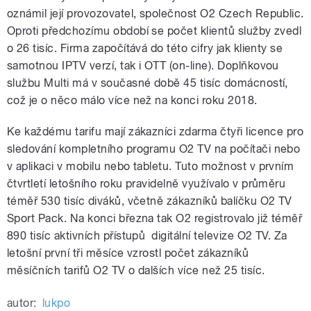
oznámil její provozovatel, společnost O2 Czech Republic.
Oproti předchozímu období se počet klientů služby zvedl
o 26 tisíc. Firma započítává do této cifry jak klienty se
samotnou IPTV verzí, tak i OTT (on-line). Doplňkovou
službu Multi má v současné době 45 tisíc domácností,
což je o něco málo více než na konci roku 2018.
Ke každému tarifu mají zákazníci zdarma čtyři licence pro
sledování kompletního programu O2 TV na počítači nebo
v aplikaci v mobilu nebo tabletu. Tuto možnost v prvním
čtvrtletí letošního roku pravidelně využívalo v průměru
téměř 530 tisíc diváků, včetně zákazníků balíčku O2 TV
Sport Pack. Na konci března tak O2 registrovalo již téměř
890 tisíc aktivních přístupů digitální televize O2 TV. Za
letošní první tři měsíce vzrostl počet zákazníků
měsíčních tarifů O2 TV o dalších více než 25 tisíc.
autor:
lukpo