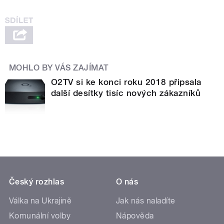
MOHLO BY VÁS ZAJÍMAT
O2TV si ke konci roku 2018 připsala
další desítky tisíc nových zákazníků
Český rozhlas
O nás
Válka na Ukrajině
Jak nás naladíte
Komunální volby
Nápověda