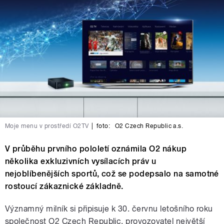
Moje menu v prostředí O2TV
|
foto:
O2 Czech Republic a.s.
V průběhu prvního pololetí oznámila O2 nákup
několika exkluzivních vysílacích práv u
nejoblíbenějších sportů, což se podepsalo na samotné
rostoucí zákaznické základně.
Významný milník si připisuje k 30. červnu letošního roku
společnost O2 Czech Republic, provozovatel největší