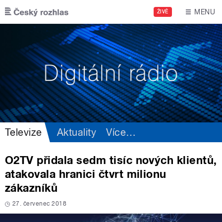
Přejít k hlavnímu obsahu
MENU
ŽIVĚ
Televize
Aktuality
Více
…
O2TV přidala sedm tisíc nových klientů,
atakovala hranici čtvrt milionu
zákazníků
27. červenec 2018