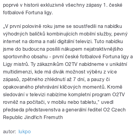
poprvé v historii exkluzivně všechny zápasy 1. české
fotbalové Fortuna ligy.
„V první polovině roku jsme se soustředili na nabídku
výhodných balíčků kombinujících mobilní služby, pevný
internet na doma a naší digitální televizi. Tuto nabídku
jsme do budoucna posílili nákupem nejatraktivnějšího
sportovního obsahu - první české fotbalové Fortuna ligy a
Ligy mistrů. Ty zákazníkům O2TV nabídneme v unikátní
multidimenzi, kde má divák možnost výběru z více
zápasů, zpětného zhlédnutí až 7 dní, a pauzy či
opakovaného přehrávání klíčových momentů. Kromě
sledování v televizi nabízíme kompletní program O2TV
rovněž na počítači, v mobilu nebo tabletu," uvedl
předseda představenstva a generální ředitel O2 Czech
Republic Jindřich Fremuth
autor:
lukpo