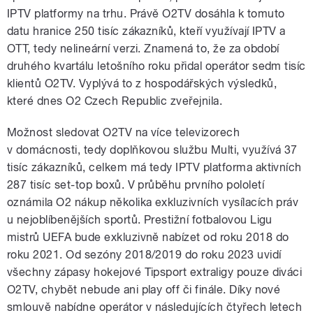
IPTV platformy na trhu. Právě O2TV dosáhla k tomuto
datu hranice 250 tisíc zákazníků, kteří využívají IPTV a
OTT, tedy nelineární verzi. Znamená to, že za období
druhého kvartálu letošního roku přidal operátor sedm tisíc
klientů O2TV. Vyplývá to z hospodářských výsledků,
které dnes O2 Czech Republic zveřejnila.
Možnost sledovat O2TV na více televizorech
v domácnosti, tedy doplňkovou službu Multi, využívá 37
tisíc zákazníků, celkem má tedy IPTV platforma aktivních
287 tisíc set-top boxů. V průběhu prvního pololetí
oznámila O2 nákup několika exkluzivních vysílacích práv
u nejoblíbenějších sportů. Prestižní fotbalovou Ligu
mistrů UEFA bude exkluzivně nabízet od roku 2018 do
roku 2021. Od sezóny 2018/2019 do roku 2023 uvidí
všechny zápasy hokejové Tipsport extraligy pouze diváci
O2TV, chybět nebude ani play off či finále. Díky nové
smlouvě nabídne operátor v následujících čtyřech letech