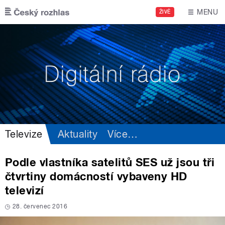
Přejít k hlavnímu obsahu
MENU
ŽIVĚ
Televize
Aktuality
Více
…
Podle vlastníka satelitů SES už jsou tři
čtvrtiny domácností vybaveny HD
televizí
28. červenec 2016