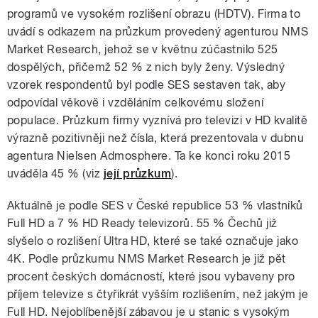
programů ve vysokém rozlišení obrazu (HDTV). Firma to
uvádí s odkazem na průzkum provedený agenturou NMS
Market Research, jehož se v květnu zúčastnilo 525
dospělých, přičemž 52 % z nich byly ženy. Výsledný
vzorek respondentů byl podle SES sestaven tak, aby
odpovídal věkově i vzděláním celkovému složení
populace. Průzkum firmy vyznívá pro televizi v HD kvalitě
výrazně pozitivněji než čísla, která prezentovala v dubnu
agentura Nielsen Admosphere. Ta ke konci roku 2015
uváděla 45 % (viz
její průzkum
).
Aktuálně je podle SES v České republice 53 % vlastníků
Full HD a 7 % HD Ready televizorů. 55 % Čechů již
slyšelo o rozlišení Ultra HD, které se také označuje jako
4K. Podle průzkumu NMS Market Research je již pět
procent českých domácností, které jsou vybaveny pro
příjem televize s čtyřikrát vyšším rozlišením, než jakým je
Full HD. Nejoblíbenější zábavou je u stanic s vysokým