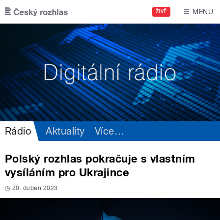
Přejít k hlavnímu obsahu
MENU
ŽIVĚ
Rádio
Aktuality
Více
…
Polský rozhlas pokračuje s vlastním
vysíláním pro Ukrajince
20. duben 2023