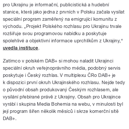
pro Ukrajinu je informační, publicistická a hudební
stanice, která jako jedna z prvních v Polsku začala vysílat
speciální program zaměřený na emigrující komunitu z
východu. „Projekt Polského rozhlasu pro Ukrajinu trvale
rozšiřuje svou programovou nabídku a poskytuje
spolehlivé a objektivní informace uprchlíkům z Ukrajiny,“
uvedla instituce
.
Zatímco v polském DAB+ si mohou naladit Ukrajinci
speciální okruh veřejnoprávního média, podobný servis
poskytuje i Český rozhlas. V multiplexu ČRo DAB+ je
k dispozici první okruh Ukrajinského rozhlasu. Nejde tedy
o původní obsah produkovaný Českým rozhlasem, ale
vysílání přebírané právě z Ukrajiny. Obsah pro Ukrajince
vyrábí i skupina Media Bohemia na webu, v minulosti byl
její program šířen několik měsíců i skrze komerční sítě
DAB+.