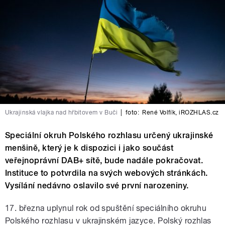
Ukrajinská vlajka nad hřbitovem v Buči
|
foto:
René Volfík
,
iROZHLAS.cz
Speciální okruh Polského rozhlasu určený ukrajinské
menšině, který je k dispozici i jako součást
veřejnoprávní DAB+ sítě, bude nadále pokračovat.
Instituce to potvrdila na svých webových stránkách.
Vysílání nedávno oslavilo své první narozeniny.
17. března uplynul rok od spuštění speciálního okruhu
Polského rozhlasu v ukrajinském jazyce. Polský rozhlas