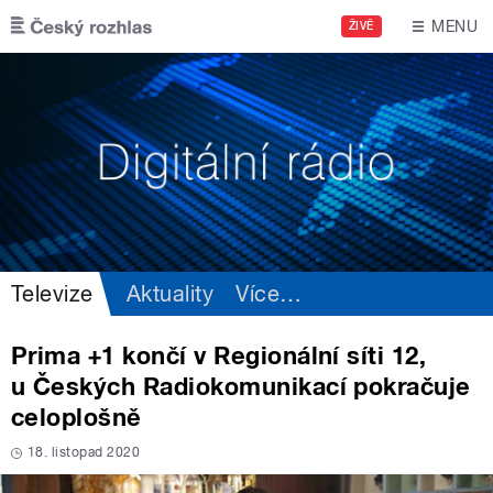
Přejít k hlavnímu obsahu
MENU
ŽIVĚ
Televize
Aktuality
Více
…
Prima +1 končí v Regionální síti 12,
u Českých Radiokomunikací pokračuje
celoplošně
18. listopad 2020