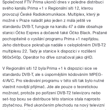
Společnost FTV Prima ukončí dnes v poledne distribuci
svého kanálu Prima +1 v Regionální síti 12, kterou
provozují České Radiokomunikace. Multiplex, který je
možné v Praze naladit jako jeden z mála ještě ve
standardu DVB-T, funguje na kanálu 47 a dále obsahuje
stanici Óčko Expres a dočasně také Óčko Black. Pražané
pochopitelně o vysílání programu Prima +1 nepřijdou.
Jeho distribuce pokračuje nadále v celoplošném DVB-T2
multiplexu 22. Tady je stanice k dispozici v rozlišení
960x540p. Operátor ho dříve označoval jako qHD.
V Regionální síti 12 byla Prima +1 k dispozici sice ve
standardu DVB-T, ale s úspornějším kódováním MPEG-
4/AVC. Pro sledování programu v této síti tak bylo nutné
vlastnit novější přijímač. Jde ale pouze o teoretickou
možnost, protože po pořízení DVB-T2 televizoru nebo
set-top boxu se distribuce této stanice stala naprosto
zbytečnou. Před ukončením přechodu na nový televizní