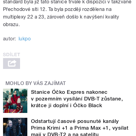
standard byla již tato stanice trvale k dispozici v takzvané
Přechodové síti 12. Ta byla později rozdělena na
multiplexy 22 a 23, zároveň došlo k navýšení kvality
obrazu.
autor:
lukpo
MOHLO BY VÁS ZAJÍMAT
Stanice Óčko Expres nakonec
v pozemním vysílání DVB-T zůstane,
krátce ji doplní i Óčko Black
Odstartují časové posunuté kanály
Prima Krimi +1 a Prima Max +1, vysílat
mají v DVB-T2 a na satelitu