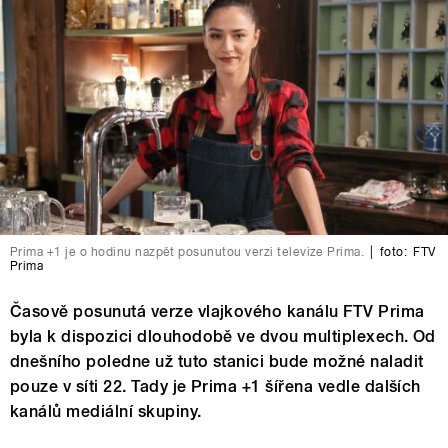
Prima +1 je o hodinu nazpět posunutou verzi televize Prima.
|
foto:
FTV
Prima
Časově posunutá verze vlajkového kanálu FTV Prima
byla k dispozici dlouhodobě ve dvou multiplexech. Od
dnešního poledne už tuto stanici bude možné naladit
pouze v síti 22. Tady je Prima +1 šířena vedle dalších
kanálů mediální skupiny.