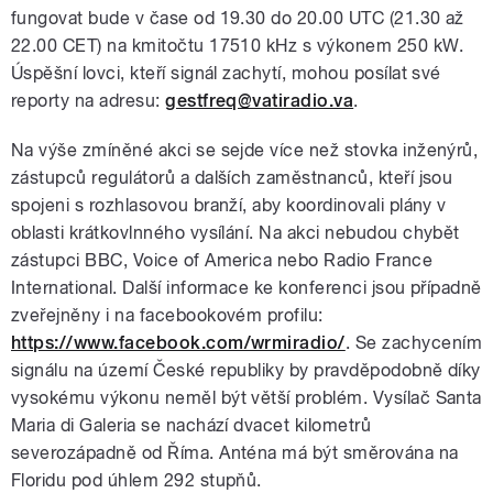
fungovat bude v čase od 19.30 do 20.00 UTC (21.30 až
22.00 CET) na kmitočtu 17510 kHz s výkonem 250 kW.
Úspěšní lovci, kteří signál zachytí, mohou posílat své
reporty na adresu:
gestfreq@vatiradio.va
.
Na výše zmíněné akci se sejde více než stovka inženýrů,
zástupců regulátorů a dalších zaměstnanců, kteří jsou
spojeni s rozhlasovou branží, aby koordinovali plány v
oblasti krátkovlnného vysílání. Na akci nebudou chybět
zástupci BBC, Voice of America nebo Radio France
International. Další informace ke konferenci jsou případně
zveřejněny i na facebookovém profilu:
https://www.facebook.com/wrmiradio/
. Se zachycením
signálu na území České republiky by pravděpodobně díky
vysokému výkonu neměl být větší problém. Vysílač Santa
Maria di Galeria se nachází dvacet kilometrů
severozápadně od Říma. Anténa má být směrována na
Floridu pod úhlem 292 stupňů.