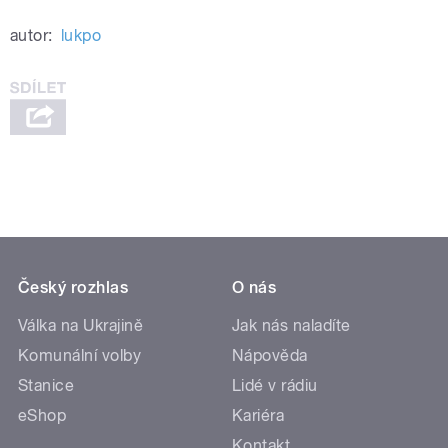
autor:
lukpo
Český rozhlas
O nás
Válka na Ukrajině
Jak nás naladíte
Komunální volby
Nápověda
Stanice
Lidé v rádiu
eShop
Kariéra
Kontakt