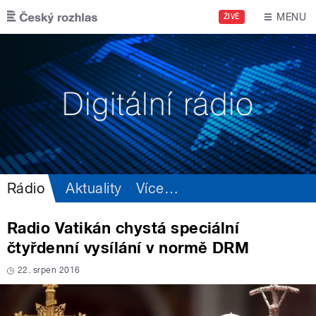
Přejít k hlavnímu obsahu
MENU
ŽIVĚ
Rádio
Aktuality
Více
…
Radio Vatikán chystá speciální
čtyřdenní vysílání v normě DRM
22. srpen 2016