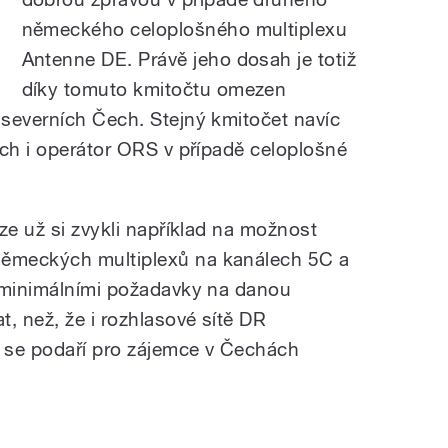
německého celoplošného multiplexu
Antenne DE. Právě jeho dosah je totiž
díky tomuto kmitočtu omezen
severních Čech. Stejný kmitočet navíc
ích i operátor ORS v případě celoplošné
ze už si zvykli například na možnost
ěmeckých multiplexů na kanálech 5C a
o minimálními požadavky na danou
, než, že i rozhlasové sítě DR
se podaří pro zájemce v Čechách