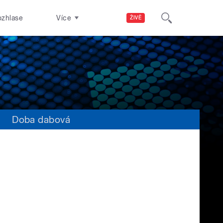
ozhlase
Více
ŽIVĚ
s
Doba dabová