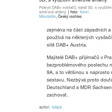
Pokrytí DAB+ vysílačů, kanál 5D, s využitím
směrové antény
|
foto:
Karel
Mikuláštík
,
Český rozhlas
zejména na část západních a 
používá na některých vysílač
sítě DAB+ Austria.
Majitelé DAB+ přijímačů v Pra
bezproblémového poslechu n
9A, a to většinou s naprost
sestavu. Nezbývá proto doufat
Deutschland a MDR Sachsen 
zachovat.
autor:
lukpo