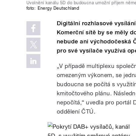
Uvolnění kanálu 5D do budoucna umožní příjem něme
foto:
Energy Deutschland
Digitální rozhlasové vysílá
Komerční sítě by se měly d
nebude ani východočeská Če
pro své vysílače využívá ope
„V případě multiplexu společno
omezeným výkonem, se jedná
budoucna se počítá s využití
kmitočtového plánu. Následn
nepočítá,“ uvedla pro portál 
oddělení ČTÚ.