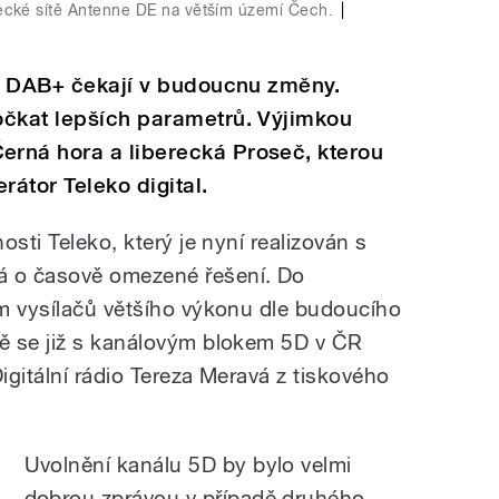
cké sítě Antenne DE na větším území Čech.
|
ní DAB+ čekají v budoucnu změny.
očkat lepších parametrů. Výjimkou
rná hora a liberecká Proseč, kterou
rátor Teleko digital.
sti Teleko, který je nyní realizován s
 o časově omezené řešení. Do
m vysílačů většího výkonu dle budoucího
ě se již s kanálovým blokem 5D v ČR
Digitální rádio Tereza Meravá z tiskového
Uvolnění kanálu 5D by bylo velmi
dobrou zprávou v případě druhého