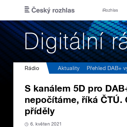
Přejít k hlavnímu obsahu
iRozhlas
Rádio
Aktuality
Přehled DAB+ vys
S kanálem 5D pro DAB
nepočítáme, říká ČTÚ. 
příděly
6. květen 2021