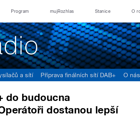
Program
mujRozhlas
Stanice
O r
ílačů a sítí
Příprava finálních sítí DAB+
O ná
+ do budoucna
Operátoři dostanou lepší