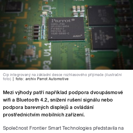
Čip integrovaný na základní desce rozhlasového přijímače (ilustrační
foto)
|
foto:
archiv Parrot Automotive
Mezi výhody patří například podpora dvoupásmové
wifi a Bluetooth 4.2, snížení rušení signálu nebo
podpora barevných displejů a ovládání
prostřednictvím mobilních zařízení.
Společnost Frontier Smart Technologies představila na