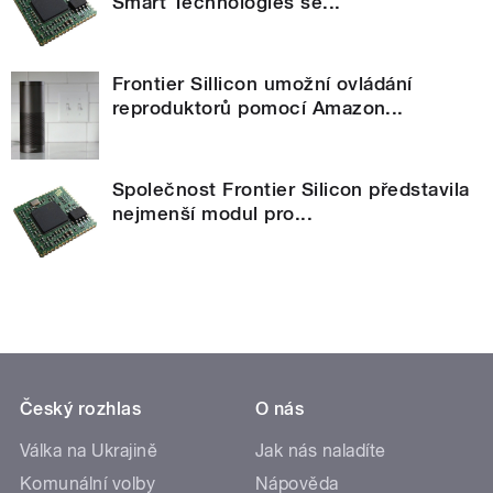
Smart Technologies se...
Frontier Sillicon umožní ovládání
reproduktorů pomocí Amazon...
Společnost Frontier Silicon představila
nejmenší modul pro...
Český rozhlas
O nás
Válka na Ukrajině
Jak nás naladíte
Komunální volby
Nápověda