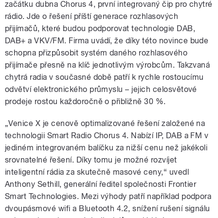
začátku dubna Chorus 4, první integrovaný čip pro chytré
rádio. Jde o řešení příští generace rozhlasových
přijímačů, které budou podporovat technologie DAB,
DAB+ a VKV/FM. Firma uvádí, že díky této novince bude
schopna přizpůsobit systém daného rozhlasového
přijímače přesně na klíč jednotlivým výrobcům. Takzvaná
chytrá radia v současné době patří k rychle rostoucímu
odvětví elektronického průmyslu – jejich celosvětové
prodeje rostou každoročně o přibližně 30 %.
„Venice X je cenově optimalizované řešení založené na
technologii Smart Radio Chorus 4. Nabízí IP, DAB a FM v
jediném integrovaném balíčku za nižší cenu než jakékoli
srovnatelné řešení. Díky tomu je možné rozvíjet
inteligentní rádia za skutečně masové ceny,“ uvedl
Anthony Sethill, generální ředitel společnosti Frontier
Smart Technologies. Mezi výhody patří například podpora
dvoupásmové wifi a Bluetooth 4.2, snížení rušení signálu