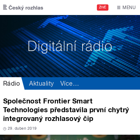
Přejít k hlavnímu obsahu
MENU
ŽIVĚ
Rádio
Aktuality
Více
…
Společnost Frontier Smart
Technologies představila první chytrý
integrovaný rozhlasový čip
29. duben 2019