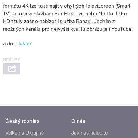
formátu 4K lze také najít v chytrých televizorech (Smart
TV), a to díky službám FilmBox Live nebo Netflix. Ultra
HD tituly začne nabízet i služba Banaxi. Jedním z
možných kanálů pro nejvyšší kvalitu obrazu je i YouTube.
autor:
lukpo
Český rozhlas
O nás
Válka na Ukrajině
Jak nás naladíte