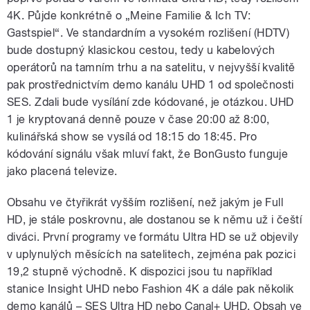
4K. Půjde konkrétně o „Meine Familie & Ich TV:
Gastspiel“. Ve standardním a vysokém rozlišení (HDTV)
bude dostupný klasickou cestou, tedy u kabelových
operátorů na tamním trhu a na satelitu, v nejvyšší kvalitě
pak prostřednictvím demo kanálu UHD 1 od společnosti
SES. Zdali bude vysílání zde kódované, je otázkou. UHD
1 je kryptovaná denně pouze v čase 20:00 až 8:00,
kulinářská show se vysílá od 18:15 do 18:45. Pro
kódování signálu však mluví fakt, že BonGusto funguje
jako placená televize.
Obsahu ve čtyřikrát vyšším rozlišení, než jakým je Full
HD, je stále poskrovnu, ale dostanou se k němu už i čeští
diváci. První programy ve formátu Ultra HD se už objevily
v uplynulých měsících na satelitech, zejména pak pozici
19,2 stupně východně. K dispozici jsou tu například
stanice Insight UHD nebo Fashion 4K a dále pak několik
demo kanálů – SES Ultra HD nebo Canal+ UHD. Obsah ve