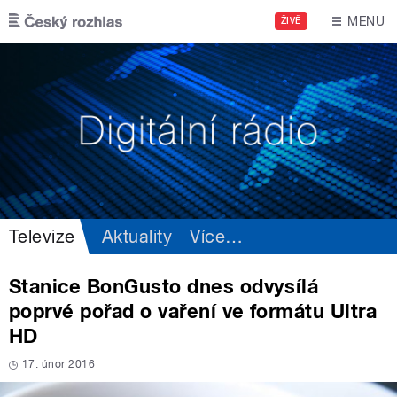
Přejít k hlavnímu obsahu
MENU
ŽIVĚ
Televize
Aktuality
Více
…
Stanice BonGusto dnes odvysílá
poprvé pořad o vaření ve formátu Ultra
HD
17. únor 2016