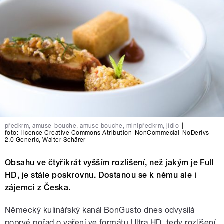
předkrm, amuse-bouche, amuse bouche, minipředkrm, jídlo
|
foto:
licence Creative Commons Atribution-NonCommecial-NoDerivs
2.0 Generic
,
Walter Schärer
Obsahu ve čtyřikrát vyšším rozlišení, než jakým je Full
HD, je stále poskrovnu. Dostanou se k němu ale i
zájemci z Česka.
Německý kulinářský kanál BonGusto dnes odvysílá
poprvé pořad o vaření ve formátu Ultra HD, tedy rozlišení