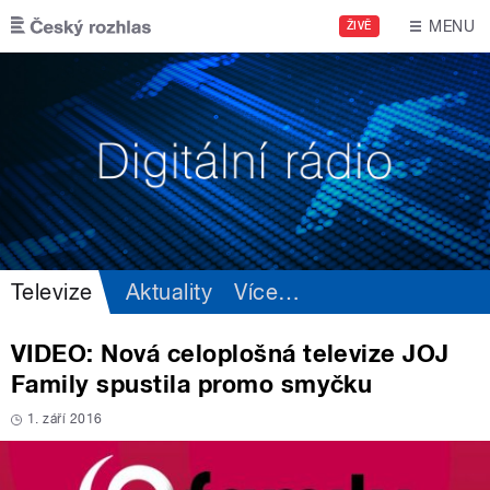
Přejít k hlavnímu obsahu
MENU
ŽIVĚ
Televize
Aktuality
Více
…
VIDEO: Nová celoplošná televize JOJ
Family spustila promo smyčku
1. září 2016