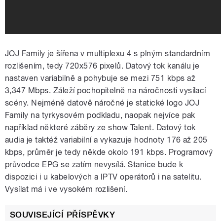
JOJ Family je šířena v multiplexu 4 s plným standardním
rozlišením, tedy 720x576 pixelů. Datový tok kanálu je
nastaven variabilně a pohybuje se mezi 751 kbps až
3,347 Mbps. Záleží pochopitelně na náročnosti vysílací
scény. Nejméně datově náročné je statické logo JOJ
Family na tyrkysovém podkladu, naopak nejvíce pak
například některé záběry ze show Talent. Datový tok
audia je taktéž variabilní a vykazuje hodnoty 176 až 205
kbps, průměr je tedy někde okolo 191 kbps. Programový
průvodce EPG se zatím nevysílá. Stanice bude k
dispozici i u kabelových a IPTV operátorů i na satelitu.
Vysílat má i ve vysokém rozlišení.
SOUVISEJÍCÍ PŘÍSPĚVKY