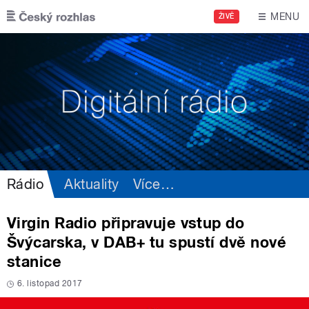
Přejít k hlavnímu obsahu
MENU
ŽIVĚ
Rádio
Aktuality
Více
…
Virgin Radio připravuje vstup do
Švýcarska, v DAB+ tu spustí dvě nové
stanice
6. listopad 2017