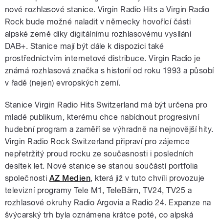
nové rozhlasové stanice. Virgin Radio Hits a Virgin Radio
Rock bude možné naladit v německy hovořící části
alpské země díky digitálnímu rozhlasovému vysílání
DAB+. Stanice mají být dále k dispozici také
prostřednictvím internetové distribuce. Virgin Radio je
známá rozhlasová značka s historií od roku 1993 a působí
v řadě (nejen) evropských zemí.
Stanice Virgin Radio Hits Switzerland má být určena pro
mladé publikum, kterému chce nabídnout progresivní
hudební program a zaměří se výhradně na nejnovější hity.
Virgin Radio Rock Switzerland připraví pro zájemce
nepřetržitý proud rocku ze současnosti i posledních
desítek let. Nové stanice se stanou součástí portfolia
společnosti
AZ Medien
, která již v tuto chvíli provozuje
televizní programy Tele M1, TeleBärn, TV24, TV25 a
rozhlasové okruhy Radio Argovia a Radio 24. Expanze na
švýcarský trh byla oznámena krátce poté, co alpská