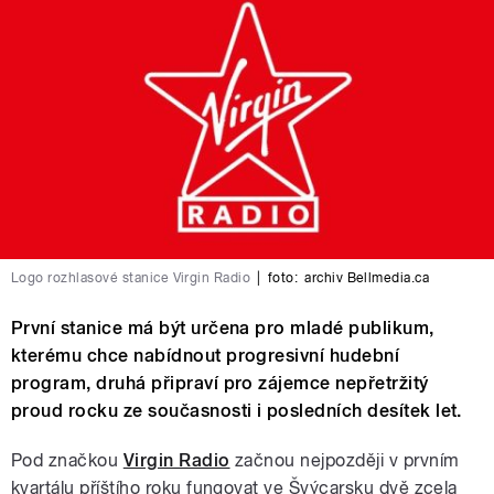
Logo rozhlasové stanice Virgin Radio
|
foto:
archiv Bellmedia.ca
První stanice má být určena pro mladé publikum,
kterému chce nabídnout progresivní hudební
program, druhá připraví pro zájemce nepřetržitý
proud rocku ze současnosti i posledních desítek let.
Pod značkou
Virgin Radio
začnou nejpozději v prvním
kvartálu příštího roku fungovat ve Švýcarsku dvě zcela