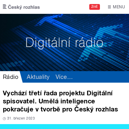
Přejít k hlavnímu obsahu
MENU
ŽIVĚ
Rádio
Aktuality
Více
…
Vychází třetí řada projektu Digitální
spisovatel. Umělá inteligence
pokračuje v tvorbě pro Český rozhlas
31. březen 2023