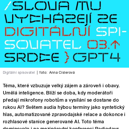
Digitální spisovatel
|
foto:
Anna Císlerová
Téma, které vzbuzuje velký zájem a zároveň i obavy.
Umělá inteligence. Blíží se doba, kdy moderátoři
předají mikrofony robotům a vysílání se dostane do
rukou AI? Světem audia hýbou termíny jako syntetický
hlas, automatizované zpravodajské relace a dokonce i
rozhlasové stanice generované AI. Toto téma
dominovalo i na mezinárodní konferenci Radiodays