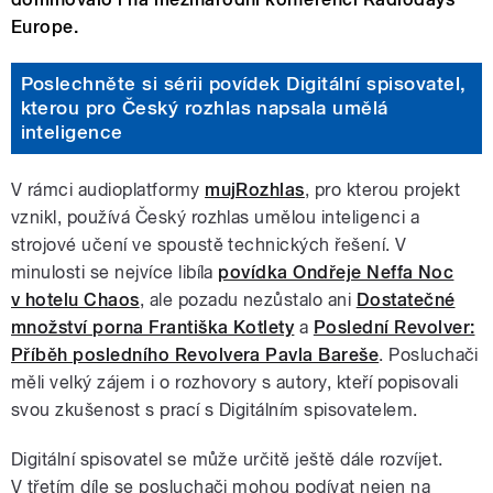
Europe.
Poslechněte si sérii povídek Digitální spisovatel,
kterou pro Český rozhlas napsala umělá
inteligence
V rámci audioplatformy
mujRozhlas
, pro kterou projekt
vznikl, používá Český rozhlas umělou inteligenci a
strojové učení ve spoustě technických řešení. V
minulosti se nejvíce libíla
povídka Ondřeje Neffa Noc
v hotelu Chaos
, ale pozadu nezůstalo ani
Dostatečné
množství porna Františka Kotlety
a
Poslední Revolver:
Příběh posledního Revolvera Pavla Bareše
. Posluchači
měli velký zájem i o rozhovory s autory, kteří popisovali
svou zkušenost s prací s Digitálním spisovatelem.
Digitální spisovatel se může určitě ještě dále rozvíjet.
V třetím díle se posluchači mohou podívat nejen na