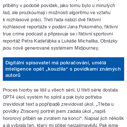
příběhy v podobě povídek, jako tomu bylo u minulých
řad, ale prozkoumají i možnosti algoritmu ve vztahu
k rozhlasové práci. Třetí řada nabízí dvě fiktivní
rozhlasové reportáže v podání Jana Pokorného, fiktivní
true crime podcast a připravuje se i fiktivní sportovní
reportáž Petra Kadeřábka a Lukáše Michalíka. Obrázky
jsou nově generované systémem Midjourney.
Digitální spisovatel má pokračování, umělá
inteligence opět „kouzlila“ s povídkami známých
autorů
Proces tvorby se lišil u všech sérií. U třetí série dostala
GPT4 úkol, systém ho splnil a pak bylo potřeba
zrevidovat text a popřípadě zrevidovat úkol. „Třeba u
povídky Ztracený portrét jsem zadala úkol „napiš
hororový příběh se zvratem na konci“. Napsal jich několik
a já vybrala ten, který mi přišel nejzajímavější. Pak jsme