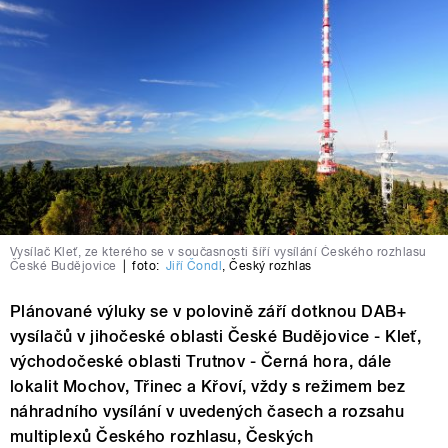
Vysílač Kleť, ze kterého se v současnosti šíří vysílání Českého rozhlasu
České Budějovice
|
foto:
Jiří Čondl
,
Český rozhlas
Plánované výluky se v polovině září dotknou DAB+
vysílačů v jihočeské oblasti České Budějovice - Kleť,
východočeské oblasti Trutnov - Černá hora, dále
lokalit Mochov, Třinec a Křoví, vždy s režimem bez
náhradního vysílání v uvedených časech a rozsahu
multiplexů Českého rozhlasu, Českých