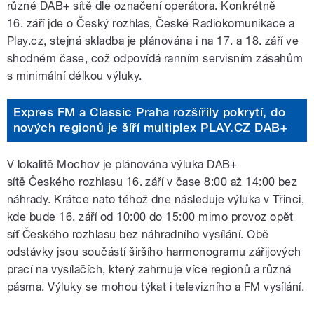
různé DAB+ sítě dle označení operátora. Konkrétně
16. září jde o Český rozhlas, České Radiokomunikace a
Play.cz, stejná skladba je plánována i na 17. a 18. září ve
shodném čase, což odpovídá ranním servisním zásahům
s minimální délkou výluky.
Expres FM a Classic Praha rozšířily pokrytí, do
nových regionů je šíří multiplex PLAY.CZ DAB+
V lokalitě Mochov je plánována výluka DAB+
sítě Českého rozhlasu 16. září v čase 8:00 až 14:00 bez
náhrady. Krátce nato téhož dne následuje výluka v Třinci,
kde bude 16. září od 10:00 do 15:00 mimo provoz opět
síť Českého rozhlasu bez náhradního vysílání. Obě
odstávky jsou součástí širšího harmonogramu zářijových
prací na vysílačích, který zahrnuje více regionů a různá
pásma. Výluky se mohou týkat i televizního a FM vysílání.