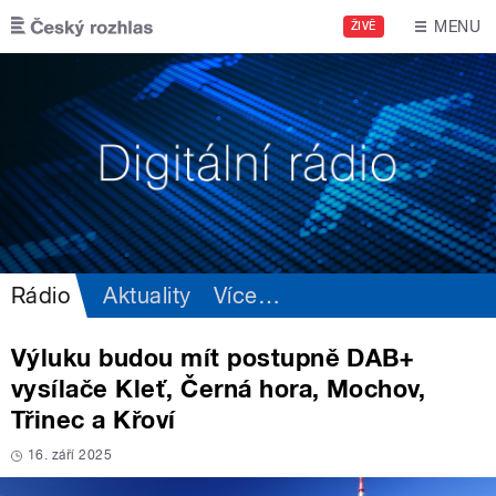
Přejít k hlavnímu obsahu
MENU
ŽIVĚ
Rádio
Aktuality
Více
…
Výluku budou mít postupně DAB+
vysílače Kleť, Černá hora, Mochov,
Třinec a Křoví
16. září 2025