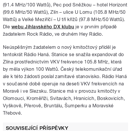
(91.4 MHz/100 Wattů), Pec pod Sněžkou – hotel Horizont
(99.6 MHz/50 Wattů), Zlín – ulice U Lomu (105.8 MHz/50
Wattů) a Velké Meziříčí – U tří křížů (97.8 MHz/50 Wattů).
Dle
webu Jihlavského DX klubu
je v prvním případě
žadatelem Rock Rádio, ve druhém Hey Rádio.
Neúspěšným žadatelem o nový kmitočtový příděl je
tentokrát Rádio Haná. Stanice se snažila expandovat do
Zlína prostřednictvím VKV frekvence 105.8 MHz, která
by měla výkon 100 Wattů. Český telekomunikační úřad
ale k této žádosti poslal zamítavé stanovisko. Rádio Haná
v současné době operuje na deseti VKV frekvencích na
Moravě i ve Slezsku. Stanice má v provozu kmitočty v
Olomouci, Kroměříži, Svitavách, Hranicích, Boskovicích,
Vyškově, Přerově, Bruntálu, Šumperku a Moravské
Třebové.
SOUVISEJÍCÍ PŘÍSPĚVKY