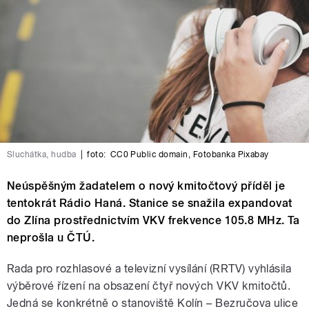
Sluchátka, hudba
|
foto:
CC0 Public domain
,
Fotobanka Pixabay
Neúspěšným žadatelem o nový kmitočtový příděl je
tentokrát Rádio Haná. Stanice se snažila expandovat
do Zlína prostřednictvím VKV frekvence 105.8 MHz. Ta
neprošla u ČTÚ.
Rada pro rozhlasové a televizní vysílání (RRTV) vyhlásila
výběrové řízení na obsazení čtyř nových VKV kmitočtů.
Jedná se konkrétně o stanoviště Kolín – Bezručova ulice