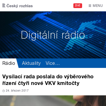
Přejít k hlavnímu obsahu
MENU
ŽIVĚ
Rádio
Aktuality
Více
…
Vysílací rada poslala do výběrového
řízení čtyři nové VKV kmitočty
24. březen 2017