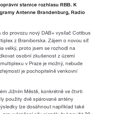
noprávní stanice rozhlasu RBB. K
rogramy Antenne Brandenburg, Radio
en do provozu nový DAB+ vysílač Cottbus
tiplex z Braniborska. Zájem o novou síť
dia velký, proto jsem se rozhodl na
edkovat osobní zkušenost z území
multiplexu v Praze je možný, nebude
ejmostí je pochopitelně venkovní
kém Jižním Městě, konkrétně ve čtvrti
yly použity dvě spárované antény
výsledky lze dosáhnout například také