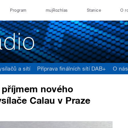
Program
mujRozhlas
Stanice
O r
ílačů a sítí
Příprava finálních sítí DAB+
O ná
 příjmem nového
sílače Calau v Praze