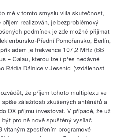
o mě v tomto smyslu vlila skutečnost,
 příjem realizován, je bezproblémový
epšených podmínek je zde možné přijímat
Meklenbursko-Přední Pomořansko, Berlín,
m příkladem je frekvence 107,2 MHz (BB
us – Calau, kterou lze i přes nedávné
o Rádia Dálnice v Jesenici (vzdálenost
ozvádět, že příjem tohoto multiplexu ve
 spíše záležitosti zkušených anténářů a
do DX příjmu investovat. V případě, že už
 být pro ně nově spuštěný vysílač
B vítaným zpestřením programové