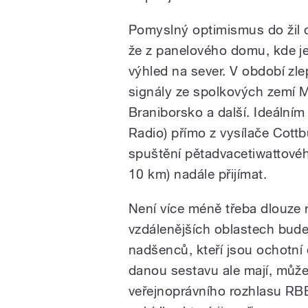
Pomyslný optimismus do žil d
že z panelového domu, kde je
výhled na sever. V období zl
signály ze spolkových zemí 
Braniborsko a další. Ideální
Radio) přímo z vysílače Cottb
spuštění pětadvacetiwattovéh
10 km) nadále přijímat.
Není více méně třeba dlouze r
vzdálenějších oblastech bude
nadšenců, kteří jsou ochotní 
danou sestavu ale mají, může
veřejnoprávního rozhlasu RB