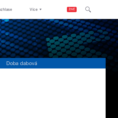
ozhlase
Více
ŽIVĚ
s
Doba dabová