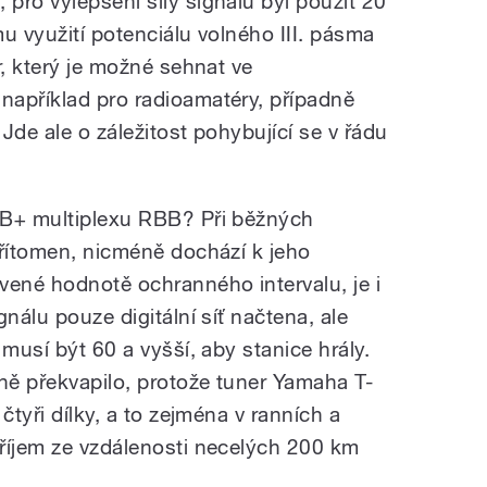
pro vylepšení síly signálu byl použit 20
u využití potenciálu volného III. pásma
r, který je možné sehnat ve
apříklad pro radioamatéry, případně
Jde ale o záležitost pohybující se v řádu
AB+ multiplexu RBB? Při běžných
přítomen, nicméně dochází k jeho
ené hodnotě ochranného intervalu, je i
nálu pouze digitální síť načtena, ale
 musí být 60 a vyšší, aby stanice hrály.
ě překvapilo, protože tuner Yamaha T-
čtyři dílky, a to zejména v ranních a
říjem ze vzdálenosti necelých 200 km