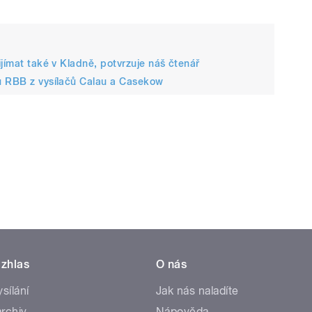
jímat také v Kladně, potvrzuje náš čtenář
u RBB z vysílačů Calau a Casekow
zhlas
O nás
ysílání
Jak nás naladíte
rchiv
Nápověda