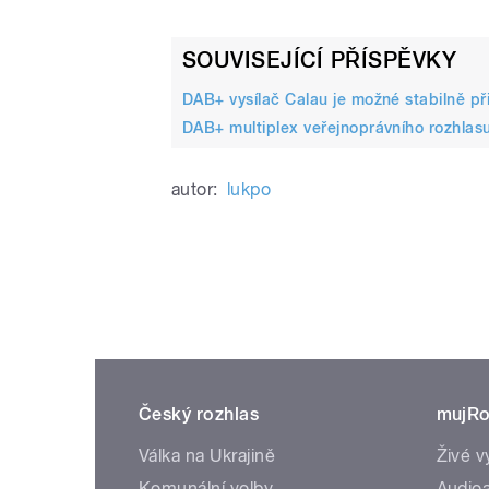
SOUVISEJÍCÍ PŘÍSPĚVKY
DAB+ vysílač Calau je možné stabilně při
DAB+ multiplex veřejnoprávního rozhlas
autor:
lukpo
Český rozhlas
mujRo
Válka na Ukrajině
Živé v
Komunální volby
Audioa