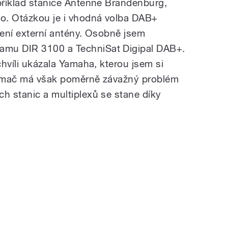
apříklad stanice Antenne Brandenburg,
o. Otázkou je i vhodná volba DAB+
jení externí antény. Osobně jsem
amu DIR 3100 a TechniSat Digipal DAB+.
chvíli ukázala Yamaha, kterou jsem si
řijímač má však poměrně závažný problém
ch stanic a multiplexů se stane díky