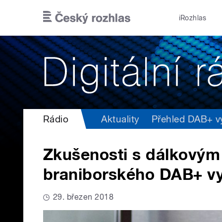
Přejít k hlavnímu obsahu
iRozhlas
Rádio
Aktuality
Přehled DAB+ vys
Zkušenosti s dálkovým
braniborského DAB+ vy
29. březen 2018