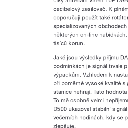
díky anténám Vaten 10P DAB, 
decibelový zesilovač. K plném
doporučuji použít také rotáto
specializovaných obchodech n
některých on-line nabídkách. 
tisíců korun.
Jaké jsou výsledky příjmu D
podmínkách je signál trvale 
výpadkům. Vzhledem k nastav
při poměrně vysoké kvalitě sig
stanice nehrají. Tato hodnota
To mě osobně velmi nepříjemn
D500 ukazoval stabilní signál 
večerních hodinách, kdy se p
zlepšuje.