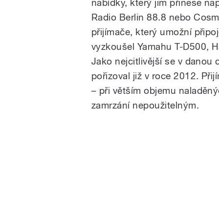
nabídky, který jim přinese n
Radio Berlin 88.8 nebo Cosm
přijímače, který umožní připo
vyzkoušel Yamahu T-D500, H
Jako nejcitlivější se v danou 
pořizoval již v roce 2012. P
– při větším objemu naladěný
zamrzání nepoužitelným.