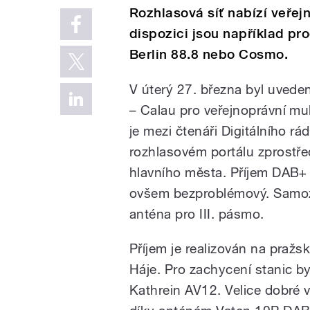
Rozhlasová síť nabízí veřej
dispozici jsou například p
Berlin 88.8 nebo Cosmo.
V úterý 27. března byl uved
– Calau pro veřejnoprávní mul
je mezi čtenáři Digitálního rá
rozhlasovém portálu zprostř
hlavního města. Příjem DAB+ 
ovšem bezproblémový. Samozř
anténa pro III. pásmo.
Příjem je realizován na pražs
Háje. Pro zachycení stanic b
Kathrein AV12. Velice dobré 