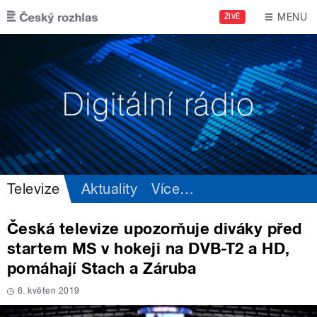
Přejít k hlavnímu obsahu
MENU
ŽIVĚ
Televize
Aktuality
Více
…
Česká televize upozorňuje diváky před
startem MS v hokeji na DVB-T2 a HD,
pomáhají Stach a Záruba
6. květen 2019