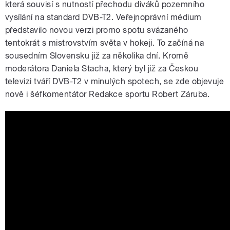
která souvisí s nutností přechodu diváků pozemního
vysílání na standard DVB-T2. Veřejnoprávní médium
představilo novou verzi promo spotu svázaného
tentokrát s mistrovstvím světa v hokeji. To začíná na
sousedním Slovensku již za několika dní. Kromě
moderátora Daniela Stacha, který byl již za Českou
televizi tváří DVB-T2 v minulých spotech, se zde objevuje
nově i šéfkomentátor Redakce sportu Robert Záruba.