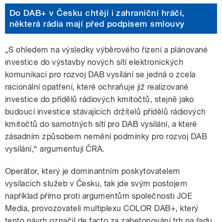
Do DAB+ v Česku chtějí i zahraniční hráči,
některá rádia mají před podpisem smlouvy
„S ohledem na výsledky výběrového řízení a plánované
investice do výstavby nových sítí elektronických
komunikací pro rozvoj DAB vysílání se jedná o zcela
racionální opatření, které ochraňuje již realizované
investice do přídělů rádiových kmitočtů, stejně jako
budoucí investice stávajících držitelů přídělů rádiových
kmitočtů do samotných sítí pro DAB vysílání, a které
zásadním způsobem nemění podmínky pro rozvoj DAB
vysílání,“ argumentují ČRA.
Operátor, který je dominantním poskytovatelem
vysílacích služeb v Česku, tak jde svým postojem
například přímo proti argumentům společnosti JOE
Media, provozovateli multiplexu COLOR DAB+, který
tento návrh označil de facto za zabetonování trh na řadu