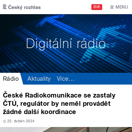
Přejít k hlavnímu obsahu
MENU
ŽIVĚ
Rádio
Aktuality
Více
…
České Radiokomunikace se zastaly
ČTÚ, regulátor by neměl provádět
žádné další koordinace
22. duben 2024