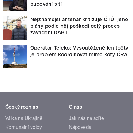
budování sítí
Nejznámější anténář kritizuje ČTÚ, jeho
plány podle něj poškodí celý proces
zavádění DAB+
Operátor Teleko: Vysoutěžené kmitočty
je problém koordinovat mimo kóty ČRA
Český rozhlas
O nás
Válka na Ukrajině
Jak nás naladíte
Komunální volby
Nápověda