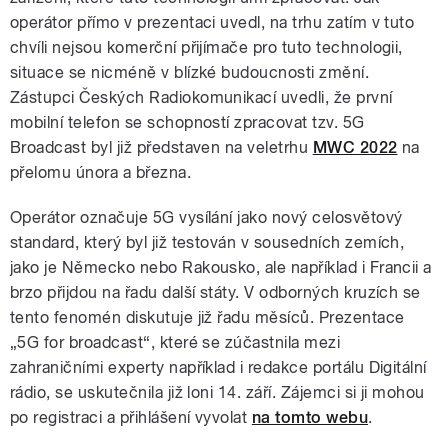
operátor přímo v prezentaci uvedl, na trhu zatím v tuto
chvíli nejsou komerční přijímače pro tuto technologii,
situace se nicméně v blízké budoucnosti změní.
Zástupci Českých Radiokomunikací uvedli, že první
mobilní telefon se schopností zpracovat tzv. 5G
Broadcast byl již představen na veletrhu
MWC 2022
na
přelomu února a března.
Operátor označuje 5G vysílání jako nový celosvětový
standard, který byl již testován v sousedních zemích,
jako je Německo nebo Rakousko, ale například i Francii a
brzo přijdou na řadu další státy. V odborných kruzích se
tento fenomén diskutuje již řadu měsíců. Prezentace
„5G for broadcast“, které se zúčastnila mezi
zahraničními experty například i redakce portálu Digitální
rádio, se uskutečnila již loni 14. září. Zájemci si ji mohou
po registraci a přihlášení vyvolat
na tomto webu
.