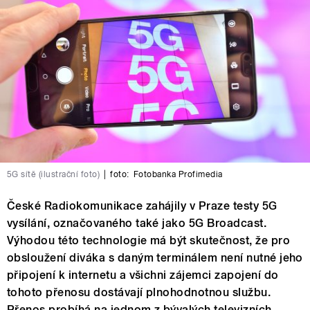
5G sítě (ilustrační foto)
|
foto:
Fotobanka Profimedia
České Radiokomunikace zahájily v Praze testy 5G
vysílání, označovaného také jako 5G Broadcast.
Výhodou této technologie má být skutečnost, že pro
obsloužení diváka s daným terminálem není nutné jeho
připojení k internetu a všichni zájemci zapojení do
tohoto přenosu dostávají plnohodnotnou službu.
Přenos probíhá na jednom z bývalých televizních