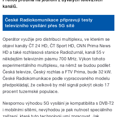
kanálů.
České Radiokomunikace připravují testy
televizního vysílání přes 5G sítě
Operátor využije pro distribuci multiplexu, ve kterém se
objeví kanály ČT 24 HD, ČT Sport HD, CNN Prima News
HD a také rozhlasová stanice Radiožurnál, kanál 55 v
někdejším televizním pásmu 700 MHz. Výkon tohoto
experimentálního multiplexu, na němž se budou podílet
Česká televize, Český rozhlas a FTV Prima, bude 32 kW.
České Radiokomunikace podle vypracovaného modelu
předpokládají, že celkově by měl signál pokrýt okolo 17
procent tuzemské populace.
Nespornou výhodou 5G vysílání je kompatibilita s DVB-T2
i mobilními sítěmi, nevýhodou je pak nutnost speciálního
zařízení, které tuto technologii umí zpracovat. Jak