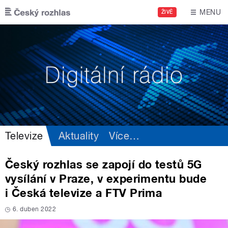
Přejít k hlavnímu obsahu
MENU
ŽIVĚ
Televize
Aktuality
Více
…
Český rozhlas se zapojí do testů 5G
vysílání v Praze, v experimentu bude
i Česká televize a FTV Prima
6. duben 2022