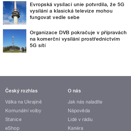
Evropská vysílací unie potvrdila, že 5G
vysílání a klasická televize mohou
fungovat vedle sebe
Organizace DVB pokračuje v přípravách
na komerční vysílání prostřednictvím
5G sítí
Český rozhlas
O nás
Válka na Ukrajině
Jak nás naladíte
Komunální volby
Nápověda
Stanice
Lidé v rádiu
eShop
Kariéra